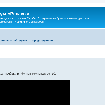
ум «Рюкзак»
ична дошка оголошень України. Спілкування на будь-які навколотуристичні
 обговорення туристичного спорядження
Самодіяльний туризм
Поради туристам
я ночёвка в нём при температуре -20.