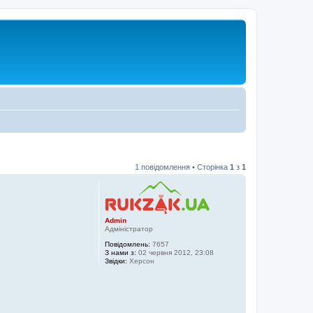
1 повідомлення • Сторінка
1
з
1
Admin
Адміністратор
Повідомлень:
7657
З нами з:
02 червня 2012, 23:08
Звідки:
Херсон