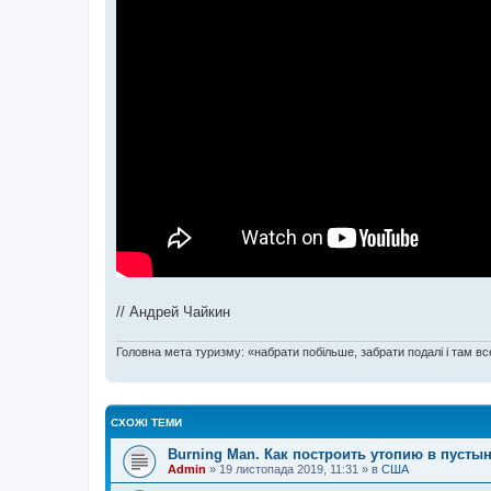
// Андрей Чайкин
Головна мета туризму: «набрати побільше, забрати подалі і там все
СХОЖІ ТЕМИ
Burning Man. Как построить утопию в пусты
Admin
»
19 листопада 2019, 11:31
» в
США