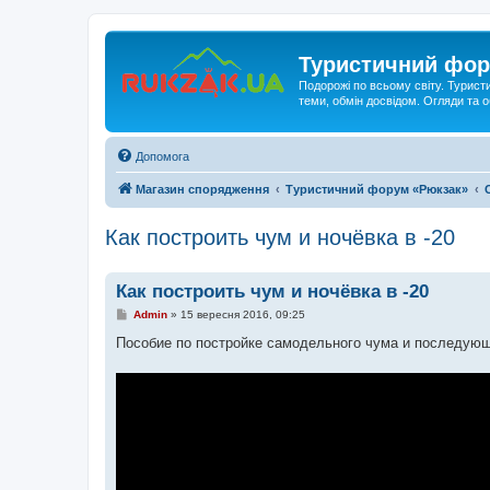
Туристичний фор
Подорожі по всьому світу. Турист
теми, обмін досвідом. Огляди та
Допомога
Магазин спорядження
Туристичний форум «Рюкзак»
Как построить чум и ночёвка в -20
Как построить чум и ночёвка в -20
П
Admin
»
15 вересня 2016, 09:25
о
в
Пособие по постройке самодельного чума и последующа
і
д
о
м
л
е
н
н
я