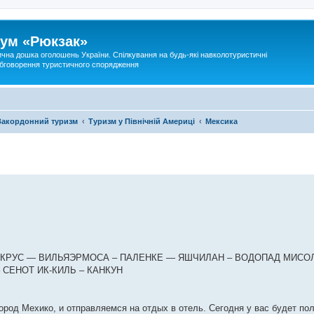
ум «Рюкзак»
ична дошка оголошень України. Спілкування на будь-які навколотуристичні
 обговорення туристичного спорядження
Закордонний туризм
Туризм у Північній Америці
Мексика
АКРУС — ВИЛЬЯЭРМОСА – ПАЛЕНКЕ — ЯШЧИЛАН – ВОДОПАД МИСОЛ
 СЕНОТ ИК-КИЛЬ – КАНКУН
ород Мехико, и отправляемся на отдых в отель. Сегодня у вас будет п