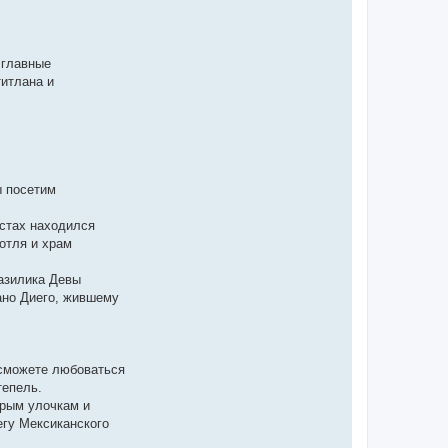
 главные
титлана и
ы посетим
естах находился
отля и храм
азилика Девы
ано Диего, жившему
 сможете любоваться
тепель.
арым улочкам и
егу Мексиканского