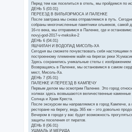
Перед тем как поселиться в отель, мы пройдемся по и
ДЕНЬ 5 (03.01)
ПЕРЕЕЗД В ВИЛЬЯЭРМОСА И ПАЛЕНКЕ
После завтрака мы снова отправляемся в путь. Сегодн
собраны многочисленные памятники ольмеков, самой д
16-го века, мы отправимся в Паленке, где и остановимс
novyj-god-2017-v-meksike-2
ДЕНЬ 6 (04.01)
ЯШЧИЛАН И ВОДОПАД МИСОЛЬ-ХА
Сегодня вы сможете почувствовать себя настоящими п
построенному племенем майя на берегах реки Усумасин
Здесь сохранились уникальные стелы с изображением 
Возвращаясь в Паленке, мы остановимся в самом серд
мест, Мисоль-Ха.
ДЕНЬ 7 (05.01)
ПАЛЕНКЕ И ПЕРЕЕЗД В КАМПЕЧУ
Первым делом мы осмотрим Паленке. Это город относи
холмах здесь возвышаются величественные каменные 
Солнца и Храм Креста.
После экскурсии мы направляемся в город Кампече, а
ресторане на берегу, ведь 365 км – это довольно прод
Вечером в городе у вас будет возможность прогулять
защиты поселения от пиратов.
ДЕНЬ 8 (06.01)
УШМАЛЬ И МЕРИДА