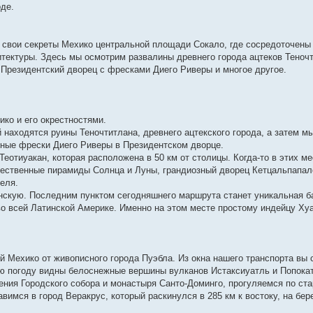
оде.
 свои секреты Мехико центральной площади Сокало, где сосредоточены
тектуры. Здесь мы осмотрим развалины древнего города ацтеков Теноч
 Президентский дворец с фресками Диего Риверы и многое другое.
ко и его окрестностями.
 находятся руины Теночтитлана, древнего ацтекского города, а затем м
ные фрески Диего Риверы в Президентском дворце.
еотиуакан, которая расположена в 50 км от столицы. Когда-то в этих м
ичественные пирамиды Солнца и Луны, грандиозный дворец Кетцальпапал
еля.
нскую. Последним пунктом сегодняшнего маршрута станет уникальная б
о всей Латинской Америке. Именно на этом месте простому индейцу Ху
й Мехико от живописного города Пуэбла. Из окна нашего транспорта вы
ую погоду видны белоснежные вершины вулканов Истаксиуатль и Попока
ния Городского собора и монастыря Санто-Доминго, прогуляемся по ст
имся в город Веракрус, который раскинулся в 285 км к востоку, на бер