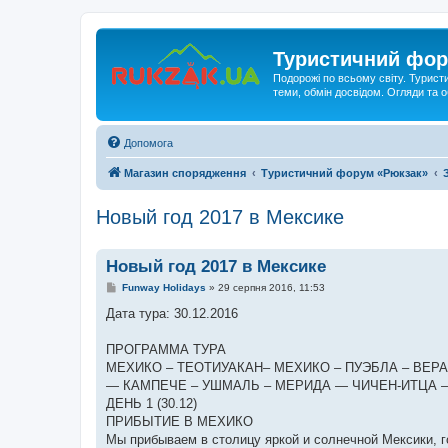
Туристичний фор
Подорожі по всьому світу. Турист
теми, обмін досвідом. Огляди та
Допомога
Магазин спорядження
Туристичний форум «Рюкзак»
Новый год 2017 в Мексике
Новый год 2017 в Мексике
П
Funway Holidays
»
29 серпня 2016, 11:53
о
в
Дата тура: 30.12.2016
і
д
о
ПРОГРАММА ТУРА
м
МЕХИКО – ТЕОТИУАКАН– МЕХИКО – ПУЭБЛА – ВЕР
л
е
— КАМПЕЧЕ – УШМАЛЬ – МЕРИДА — ЧИЧЕН-ИТЦА –
н
ДЕНЬ 1 (30.12)
н
я
ПРИБЫТИЕ В МЕХИКО
Мы прибываем в столицу яркой и солнечной Мексики, г