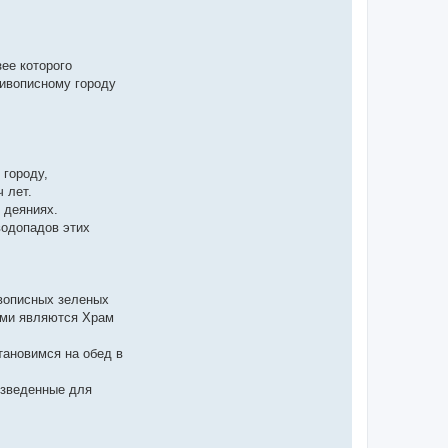
ее которого
живописному городу
 городу,
 лет.
 деяниях.
водопадов этих
ивописных зеленых
ыми являются Храм
тановимся на обед в
озведенные для