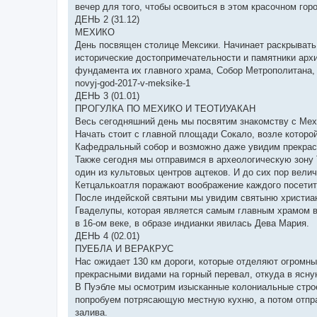
вечер для того, чтобы освоиться в этом красочном гор
ДЕНЬ 2 (31.12)
МЕХИКО
День посвящен столице Мексики. Начинает раскрывать
исторические достопримечательности и памятники архи
фундамента их главного храма, Собор Метрополитана,
novyj-god-2017-v-meksike-1
ДЕНЬ 3 (01.01)
ПРОГУЛКА ПО МЕХИКО И ТЕОТИУАКАН
Весь сегодняшний день мы посвятим знакомству с Мехи
Начать стоит с главной площади Сокало, возле которой
Кафедральный собор и возможно даже увидим прекрас
Также сегодня мы отправимся в археологическую зону Т
один из культовых центров ацтеков. И до сих пор вел
Кетцалькоатля поражают воображение каждого посетит
После индейской святыни мы увидим святыню христиа
Гваделупы, которая является самым главным храмом в
в 16-ом веке, в образе индианки явилась Дева Мария.
ДЕНЬ 4 (02.01)
ПУЕБЛА И ВЕРАКРУС
Нас ожидает 130 км дороги, которые отделяют огромны
прекрасными видами на горный перевал, откуда в ясн
В Пуэбле мы осмотрим изысканные колониальные строе
попробуем потрясающую местную кухню, а потом отправ
залива.