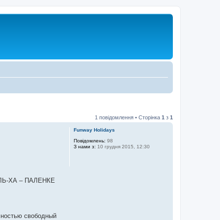
1 повідомлення • Сторінка
1
з
1
Funway Holidays
Повідомлень:
98
З нами з:
10 грудня 2015, 12:30
Ь-ХА – ПАЛЕНКЕ
олностью свободный