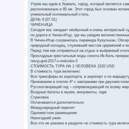
Утром мы едем в Ушмаль, город, который является сам
расположенную в 85 км. Этот город был основан испан
уникальный колониальный стиль.
ДЕНЬ 9 (07.01)
ЧИЧЕН-ИЦА
Сегодня вас ожидает необычный и очень интересный «
по дороге в Чичен-Итцу, где мы увидим величественны
В Чичен-Итце сохранилась пирамида Кукулькан, Обсер
природный колодец, служивший местом церемоний и ж
Перед тем как отправиться на отдых в выбранный отел
Прохладные кристальные воды сенота Ик-Киль прекрас
novyj-god-2017-v-meksike-3
СТОИМОСТЬ ТУРА НА 1 ЧЕЛОВЕКА 1520 USD
В стоимость тура включено:
Все трансферы из аэропорта, в аэропорт и по маршру
Проживание в отелях 4* с завтраками при двухместно
Русскоговорящий гид – сопровождающий по всему ма
Входные билеты в музеи, монументы, парк
Страховка
Оплачивается дополнительно:
Международный перелет
Одноместное размещение
Новогодний ужин
Все что не указано в разделе «в стоимость тура включ