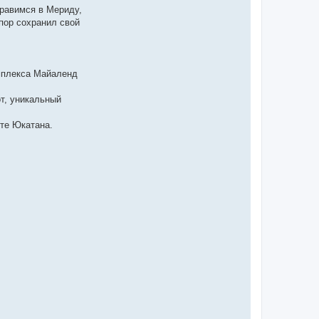
правимся в Мериду,
пор сохранил свой
омплекса Майаленд
т, уникальный
оте Юкатана.