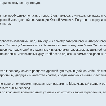
сторическому центру города.
я нам необходимо попасть в город Вильяэрмоса, в уникальном парке-муз
ревней и загадочной цивилизации Южной Америки. Погуляв по парку и 
я на ночь.
ервооткрывателями, ведь мы едем к самому затерянному и интересному
та. Это город Яшчилан или «Зеленые камни», и ему уже более 2-х тысяч
древних правителей и старинными письменами, рассказывающими об их
це зеленых мексиканских джунглей возле одного из самых прекрасных 
тся к периоду самого расцвета древней культуры индейцев майя. На ж
гробницы, дворцы и множество храмов, среди которых самыми известн
 по дороге полюбуемся прекрасными видами на Мексиканский залив и ос
олжительный переезд.
ся по красивым колониальным улицам и осмотреть старые укрепления, в