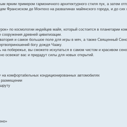
ым ярким примером гармоничного архитектурного стиля пук, а затем от
цем Франсиском де Монтехо на развалинах майянского города, и до сих 
урок» по космологии индейцев майя, который состоится в планетарии к
е сооружения древней цивилизации.
ватория и самое большое поле для игры в мяч, а также Священный Сено
ертвоприношений богу дождя Чааку.
ь на побережье, вы сможете искупаться в самом чистом и красивом сен
но освежат вас и придадут силы для новых открытий.
ту на комфортабельных кондиционированных автомобилях
м размещении
ршруту
ено»