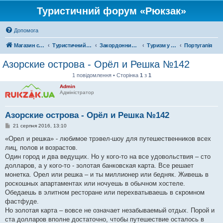
Туристичний форум «Рюкзак»
Допомога
Магазин спорядження
Туристичний форум «Рюкзак»
Закордонний туризм
Туризм у Європі
Португалія
Азорские острова - Орёл и Решка №142
1 повідомлення • Сторінка
1
з
1
Admin
Адміністратор
Азорские острова - Орёл и Решка №142
П
21 серпня 2016, 13:10
о
в
«Орел и решка» - любимое трэвел-шоу для путешественников всех
і
лиц, полов и возрастов.
д
о
Один город и два ведущих. Но у кого-то на все удовольствия – сто
м
долларов, а у кого-то - золотая банковская карта. Все решает
л
е
монетка. Орел или решка – и ты миллионер или бедняк. Живешь в
н
роскошных апартаментах или ночуешь в обычном хостеле.
н
я
Обедаешь в элитном ресторане или перехватываешь в скромном
фастфуде.
Но золотая карта – вовсе не означает незабываемый отдых. Порой и
ста долларов вполне достаточно, чтобы путешествие осталось в