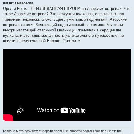
памяти навсегда.
Орёл и Решка. НЕИЗВЕДАННАЯ ЕВРОПА на Азорских островах! Что
такое Азорские острова? Это верхушки вулканов, спрятанных под
травяным покровом, клокочущие лужи прямо под ногами. Азорские
острова это один большущий сад выросший на холмах. Мы жили
внутри настоящей старинной мельницы, побывали в сердцевине
вулкана, и это лишь малая часть увлекательного путешествия по
поистине неизведанной Европе. Смотрите
Головна мета туризму: «набрати побільше, забрати подалі і там все це з'їсти»!