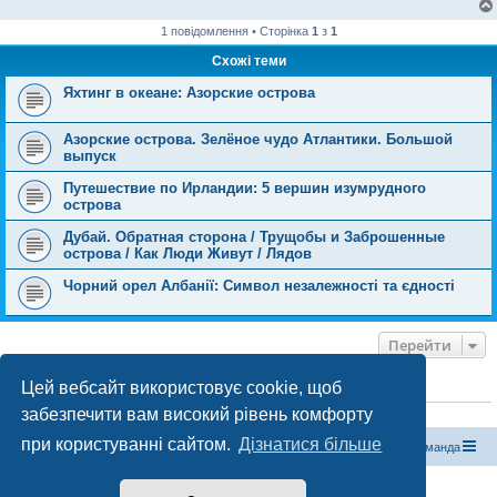
1 повідомлення • Сторінка
1
з
1
Схожі теми
Яхтинг в океане: Азорские острова
Азорские острова. Зелёное чудо Атлантики. Большой
выпуск
Путешествие по Ирландии: 5 вершин изумрудного
острова
Дубай. Обратная сторона / Трущобы и Заброшенные
острова / Как Люди Живут / Лядов
Чорний орел Албанії: Символ незалежності та єдності
Перейти
Цей вебсайт використовує cookie, щоб
ХТО ЗАРАЗ ОНЛАЙН
забезпечити вам високий рівень комфорту
Зараз переглядають цей форум:
ClaudeBot [бот ШІ]
і 0 гостей
при користуванні сайтом.
Дізнатися більше
Магазин спорядження
Туристичний форум «Рюкзак»
Команда
Працює на phpBB® Forum Software © phpBB Limited