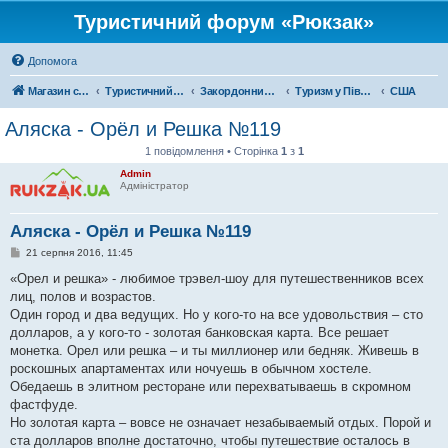
Туристичний форум «Рюкзак»
Допомога
Магазин спорядження
Туристичний форум «Рюкзак»
Закордонний туризм
Туризм у Північній Америці
США
Аляска - Орёл и Решка №119
1 повідомлення • Сторінка
1
з
1
Admin
Адміністратор
Аляска - Орёл и Решка №119
П
21 серпня 2016, 11:45
о
в
«Орел и решка» - любимое трэвел-шоу для путешественников всех
і
лиц, полов и возрастов.
д
о
Один город и два ведущих. Но у кого-то на все удовольствия – сто
м
долларов, а у кого-то - золотая банковская карта. Все решает
л
е
монетка. Орел или решка – и ты миллионер или бедняк. Живешь в
н
роскошных апартаментах или ночуешь в обычном хостеле.
н
я
Обедаешь в элитном ресторане или перехватываешь в скромном
фастфуде.
Но золотая карта – вовсе не означает незабываемый отдых. Порой и
ста долларов вполне достаточно, чтобы путешествие осталось в