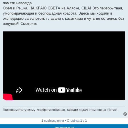
памяти навсегда.
Орёл и Решка. НА КРАЮ СВЕТА на Аляске, США! Это первобытная,
умопомрачающая и беспощадная красота. Здесь мы ходили в
экспедицию за золотом, плавали с касатками и чуть не остались без
ведущей! Смотрите
Головна мета туризму: «набрати побільше, забрати подалі і там все це з'їсти»!
1 повідомлення • Сторінка
1
з
1