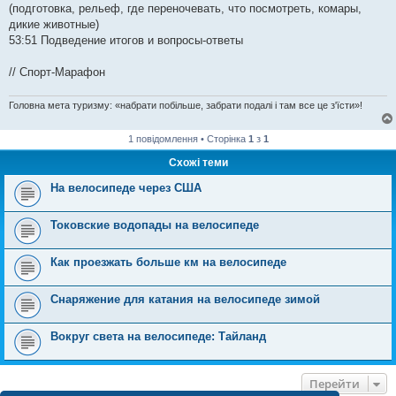
(подготовка, рельеф, где переночевать, что посмотреть, комары,
дикие животные)
53:51 Подведение итогов и вопросы-ответы
// Спорт-Марафон
Головна мета туризму: «набрати побільше, забрати подалі і там все це з'їсти»!
1 повідомлення • Сторінка
1
з
1
Схожі теми
На велосипеде через США
Токовские водопады на велосипеде
Как проезжать больше км на велосипеде
Снаряжение для катания на велосипеде зимой
Вокруг света на велосипеде: Тайланд
Перейти