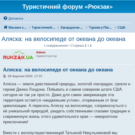
Туристичний форум «Рюкзак»
Допомога
Магазин спорядження
Туристичний форум «Рюкзак»
Закордонний туризм
Туризм у Північній Америці
США
Аляска: на велосипеде от океана до океана
1 повідомлення • Сторінка
1
з
1
Admin
Адміністратор
Аляска: на велосипеде от океана до океана
П
28 березня 2020, 17:37
о
в
Аляска — земля девственной природы, золотой лихорадки, гризли и
і
героев Джека Лондона. Побывать в самом северном штате США
д
о
сегодня не так уж просто. Даже для самих американцев эта
м
территория остаётся «медвежьим углом», оторванным от благ
л
е
цивилизации. А пересечь Аляску на велосипеде, соприкоснуться с
н
её уникальной природой, увидеть собственными глазами традиции и
н
я
современную жизнь этого удивительного края — невероятное
приключение!
Вместе с велопутешественницей Татьяной Никульниковой мы