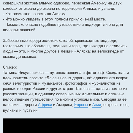
совершили экстремальную одиссею, пересекая Америку на двух
колёсах от океана до океана по территории Аляски, и узнали:
- Как возможно попасть на Аляску.
- Что можно увидеть в этом полном приключений месте.
- Насколько опасно подобное путешествие и подходит ли оно для
велоприключений.
Заброшенные города золотоискателей, кровожадные медведи,
гостеприимные аборигены, ледники и горы, где никогда не селились
люди — это, и многое другое в лекции «Аляска: на велосипеде от
океана до океана».
Спикер:
Татьяна Никульникова — путешественница и фотограф. Создатель и
вдохновитель проекта «Блюзы новых дорог», объединившего вокруг
себя велотуристов и музыкантов, фотографов и журналистов из
разных городов России и других стран. Татьяна — одна из немногих
русских женщин, в одиночку совершивших длительные и сложные
велосипедные путешествия по многим уголкам мира. Сегодня за её
плечами — дороги
Африки
и Америки,
Европы
и
Азии
, острова, горы,
вулканы и пустыни.