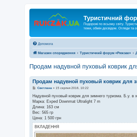
Туристичний фор
Подорожі по всьому світу. Турист
теми, обмін досвідом. Огляди та
Допомога
Магазин спорядження
Туристичний форум «Рюкзак»
Продам надувной пуховый коврик дл
Продам надувной пуховый коврик для з
П
Светлана
»
15 серпня 2016, 10:22
о
в
Надувной пуховый коврик для зимнего туризма. Б.у. в 
і
Марка: Exped Downmat Ultralight 7 m
д
о
Длина: 163 см
м
Вес: 565 гр
л
е
Цена: 1 500 грн
н
н
ВКЛАДЕННЯ
я