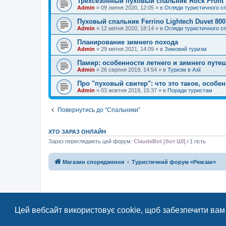
Трёхсезонный пуховый спальник Rock Front
Admin
»
09 липня 2020, 12:05
» в
Огляди туристичного с
Пуховый спальник Ferrino Lightech Duvet 800
Admin
»
12 квітня 2020, 18:14
» в
Огляди туристичного с
Планирование зимнего похода
Admin
»
29 квітня 2021, 14:09
» в
Зимовий туризм
Памир: особенности летнего и зимнего путе
Admin
»
26 серпня 2019, 14:54
» в
Туризм в Азії
Про "пуховый свитер": что это такое, особе
Admin
»
03 жовтня 2019, 15:37
» в
Поради туристам
Повернутись до “Спальники”
ХТО ЗАРАЗ ОНЛАЙН
Зараз переглядають цей форум:
ClaudeBot [бот ШІ]
і 1 гість
Магазин спорядження
Туристичний форум «Рюкзак»
Цей вебсайт використовує cookie, щоб забезпечити вам