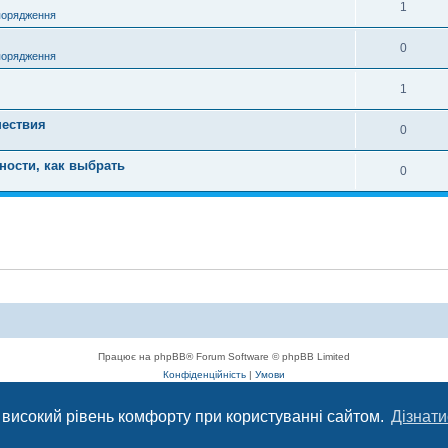
1
порядження
0
порядження
1
шествия
0
нности, как выбрать
0
Працює на phpBB® Forum Software © phpBB Limited
Конфіденційність
|
Умови
 високий рівень комфорту при користуванні сайтом.
Дізнати