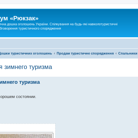
ум «Рюкзак»
ична дошка оголошень України. Спілкування на будь-які навколотуристичні
 обговорення туристичного спорядження
Дошки туристичних оголошень
Продам туристичне спорядження
Спальники
я зимнего туризма
имнего туризма
хорошем состоянии.