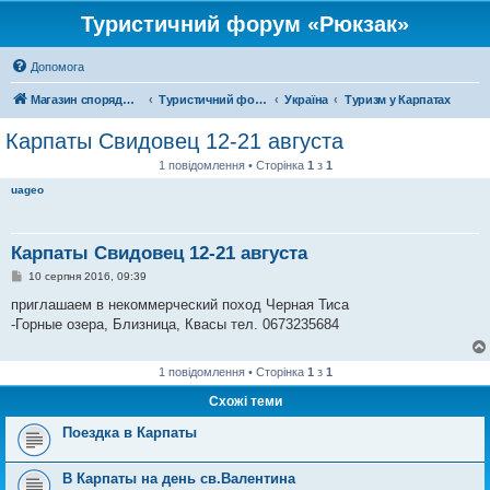
Туристичний форум «Рюкзак»
Допомога
Магазин спорядження
Туристичний форум «Рюкзак»
Україна
Туризм у Карпатах
Карпаты Свидовец 12-21 августа
1 повідомлення • Сторінка
1
з
1
uageo
Карпаты Свидовец 12-21 августа
П
10 серпня 2016, 09:39
о
в
приглашаем в некоммерческий поход Черная Тиса
і
-Горные озера, Близница, Квасы тел. 0673235684
д
о
м
л
1 повідомлення • Сторінка
1
з
1
е
н
Схожі теми
н
я
Поездка в Карпаты
В Карпаты на день св.Валентина