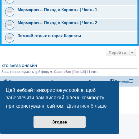
Мармаросы. Поход в Карпаты | Часть 1
Мармаросы. Поход в Карпаты | Часть 2
Зимний отдых в горах.Карпаты
Перейти
ХТО ЗАРАЗ ОНЛАЙН
Зараз переглядають цей форум:
ClaudeBot [бот ШІ]
і 1 гість
Магазин спорядження
Туристичний форум «Рюкзак»
Команда
Цей вебсайт використовує cookie, щоб
Працює на phpBB® Forum Software © phpBB Limited
забезпечити вам високий рівень комфорту
Конфіденційність
|
Умови
при користуванні сайтом.
Дізнатися більше
Згоден