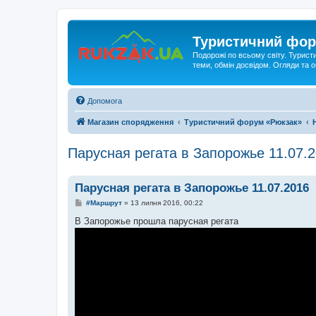
Туристичний фор
Подорожі по всьому світу. Турист
теми, обмін досвідом. Огляди та
Допомога
Магазин спорядження
Туристичний форум «Рюкзак»
Парусная регата в Запорожье 11.07.
Парусная регата в Запорожье 11.07.2016
П
#Маршрут
»
13 липня 2016, 00:22
о
в
В Запорожье прошла парусная регата
і
д
о
м
л
е
н
н
я