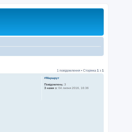
1 повідомлення • Сторінка
1
з
1
#Маршрут
Повідомлень:
3
З нами з:
04 липня 2016, 16:36