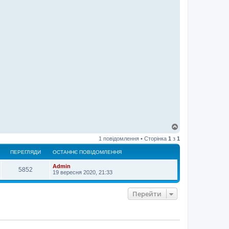
Д
о
1 повідомлення • Сторінка
1
з
1
г
о
ПЕРЕГЛЯДИ
ОСТАННЄ ПОВІДОМЛЕННЯ
р
и
Admin
5852
19 вересня 2020, 21:33
Перейти