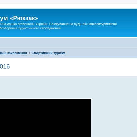
ум «Рюкзак»
ична дошка оголошень України. Спілкування на будь-які навколотуристичні
 обговорення туристичного спорядження
Наші захоплення
Спортивний туризм
2016