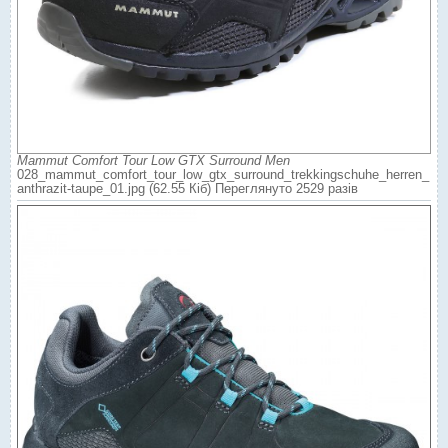
Mammut Comfort Tour Low GTX Surround Men
028_mammut_comfort_tour_low_gtx_surround_trekkingschuhe_herren_
anthrazit-taupe_01.jpg (62.55 Кіб) Переглянуто 2529 разів