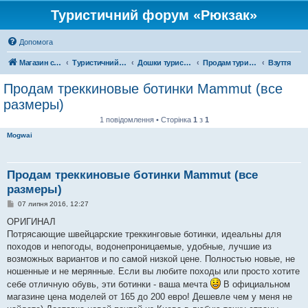
Туристичний форум «Рюкзак»
Допомога
Магазин спорядження
Туристичний форум «Рюкзак»
Дошки туристичних оголошень
Продам туристичне спорядження
Взуття
Продам треккиновые ботинки Mammut (все
размеры)
1 повідомлення • Сторінка
1
з
1
Mogwai
Продам треккиновые ботинки Mammut (все
размеры)
П
07 липня 2016, 12:27
о
в
ОРИГИНАЛ
і
Потрясающие швейцарские треккинговые ботинки, идеальны для
д
о
походов и непогоды, водонепроницаемые, удобные, лучшие из
м
возможных вариантов и по самой низкой цене. Полностью новые, не
л
е
ношенные и не мерянные. Если вы любите походы или просто хотите
н
себе отличную обувь, эти ботинки - ваша мечта
В официальном
н
я
магазине цена моделей от 165 до 200 евро! Дешевле чем у меня не