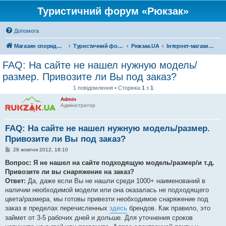
Туристичний форум «Рюкзак»
Допомога
Магазин спорядження
Туристичний форум «Рюкзак»
Рюкзак.UA
Інтернет-магазин «Рюкзак»
FAQ: На сайте не нашел нужную модель/
размер. Привозите ли Вы под заказ?
1 повідомлення • Сторінка
1
з
1
Admin
Адміністратор
FAQ: На сайте не нашел нужную модель/размер.
Привозите ли Вы под заказ?
П
28 жовтня 2012, 18:10
о
в
Вопрос: Я не нашел на сайте подходящую модель/размер/и т.д.
і
Привозите ли вы снаряжение на заказ?
д
о
Ответ:
Да, даже если Вы не нашли среди 1000+ наименований в
м
наличии необходимой модели или она оказалась не подходящего
л
е
цвета/размера, мы готовы привезти необходимое снаряжение под
н
заказ в пределах перечисленных
здесь
брендов. Как правило, это
н
я
займет от 3-5 рабочих дней и дольше. Для уточнения сроков