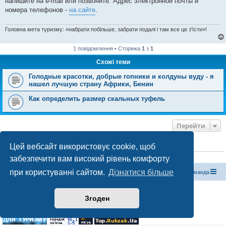
напишите на e-mail или позвоните. Адрес электронной почты и
номера телефонов -
на сайте
.
Головна мета туризму: «набрати побільше, забрати подалі і там все це з'їсти»!
1 повідомлення • Сторінка
1
з
1
Схожі теми
Голодные красотки, добрые гопники и колдуны вуду - я
нашел лучшую страну Африки, Бенин
Как определить размер скальных туфель
Перейти
Цей вебсайт використовує cookie, щоб
ХТО ЗАРАЗ ОНЛАЙН
Зараз переглядають цей форум:
ClaudeBot [бот ШІ]
і 1 гість
забезпечити вам високий рівень комфорту
при користуванні сайтом.
Дізнатися більше
Магазин спорядження
Туристичний форум «Рюкзак»
Команда
Працює на phpBB® Forum Software © phpBB Limited
Згоден
Конфіденційність
|
Умови