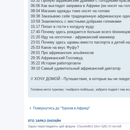
03:32 Пробую африканские драники с голодными краса
06:06 Как выглядит заправка в Африке (ее носят на гол
08:04 Магазин одежды тоже носят на голове
09:38 Заказываю себе традиционную африканскую оде
10:59 Знакомлюсь с местными добрыми гопниками
15:17 Попал в гости к колдуну вуду
17:40 Почему здесь рождается больше всего близнецов
21:20 Иду на ноготочки - африканский маникюр
23:01 Почему здесь шрамы вместо паспорта а детей н
25:03 Какое на вкус Фуфу?
28:01 Про африканских альбиносов
29:35 Африканский Голливуд
35:22 История работорговли
39:10 Самый удивительный африканский диктатор
// ХОЧУ ДОМОЙ - Путешествия, в которые вы не поеде
Головна мета туризму: «набрати побільше, забрати подалі і там все
Повернутись до “Туризм в Африці”
ХТО ЗАРАЗ ОНЛАЙН
Зараз переглядають цей форум:
ClaudeBot [бот ШІ]
і 0 гостей