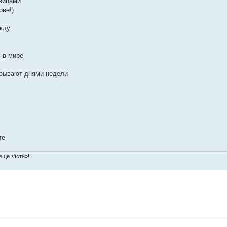
вицами
ове!)
жду
 в мире
азывают днями недели
те
 це з'їсти»!