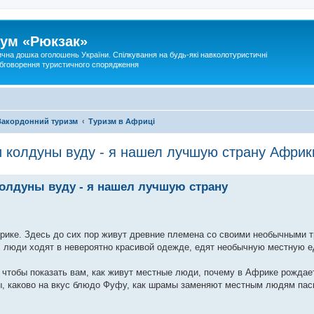
ум «Рюкзак»
ична дошка оголошень України. Спілкування на будь-які навколотуристичні
 обговорення туристичного спорядження
Закордонний туризм
Туризм в Африці
и колдуны вуду - я нашел лучшую страну Африк
колдуны вуду - я нашел лучшую страну
рике. Здесь до сих пор живут древние племена со своими необычными 
 люди ходят в невероятно красивой одежде, едят необычную местную е
 чтобы показать вам, как живут местные люди, почему в Африке рождае
ны, каково на вкус блюдо Фуфу, как шрамы заменяют местным людям пас