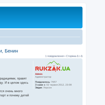
и, Бенин
1 повідомлення • Сторінка
1
з
1
Admin
Адміністратор
традициями, правят
Повідомлень:
7657
ду. И в целом здесь
З нами з:
02 червня 2012, 23:08
Звідки:
Херсон
тся очень много
порт и почему детей