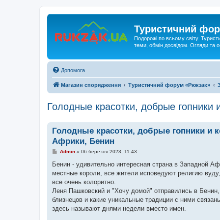
Туристичний фор
Подорожі по всьому світу. Турист
теми, обмін досвідом. Огляди та
Допомога
Магазин спорядження
Туристичний форум «Рюкзак»
Голодные красотки, добрые гопники 
Голодные красотки, добрые гопники и 
Африки, Бенин
П
Admin
»
06 березня 2023, 11:43
о
в
Бенин - удивительно интересная страна в Западной Аф
і
местные короли, все жители исповедуют религию вуду,
д
о
все очень колоритно.
м
Леня Пашковский и "Хочу домой" отправились в Бенин,
л
е
близнецов и какие уникальные традиции с ними связа
н
здесь называют днями недели вместо имен.
н
я