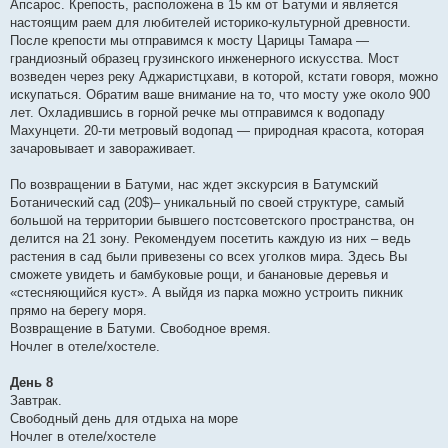
Апсарос. Крепость, расположена в 15 км от Батуми и является
настоящим раем для любителей историко-культурной древности.
После крепости мы отправимся к мосту Царицы Тамара —
грандиозный образец грузинского инженерного искусства. Мост
возведен через реку Аджаристцхави, в которой, кстати говоря, можно
искупаться. Обратим ваше внимание на то, что мосту уже около 900
лет. Охладившись в горной речке мы отправимся к водопаду
Махунцети. 20-ти метровый водопад — природная красота, которая
зачаровывает и завораживает.
По возвращении в Батуми, нас ждет экскурсия в Батумский
Ботанический сад (20$)– уникальный по своей структуре, самый
большой на территории бывшего постсоветского пространства, он
делится на 21 зону. Рекомендуем посетить каждую из них – ведь
растения в сад были привезены со всех уголков мира. Здесь Вы
сможете увидеть и бамбуковые рощи, и банановые деревья и
«стесняющийся куст». А выйдя из парка можно устроить пикник
прямо на берегу моря.
Возвращение в Батуми. Свободное время.
Ночлег в отеле/хостеле.
День 8
Завтрак.
Свободный день для отдыха на море
Ночлег в отеле/хостеле