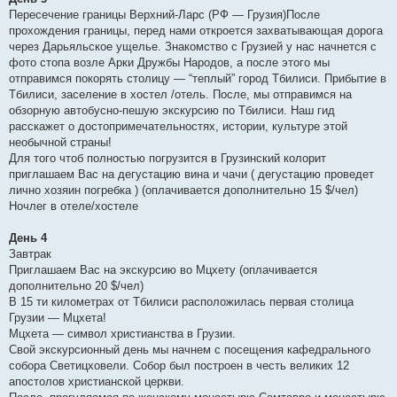
Пересечение границы Верхний-Ларс (РФ — Грузия)После
прохождения границы, перед нами откроется захватывающая дорога
через Дарьяльское ущелье. Знакомство с Грузией у нас начнется с
фото стопа возле Арки Дружбы Народов, а после этого мы
отправимся покорять столицу — “теплый” город Тбилиси. Прибытие в
Тбилиси, заселение в хостел /отель. После, мы отправимся на
обзорную автобусно-пешую экскурсию по Тбилиси. Наш гид
расскажет о достопримечательностях, истории, культуре этой
необычной страны!
Для того чтоб полностью погрузится в Грузинский колорит
приглашаем Вас на дегустацию вина и чачи ( дегустацию проведет
лично хозяин погребка ) (оплачивается дополнительно 15 $/чел)
Ночлег в отеле/хостеле
День 4
Завтрак
Приглашаем Вас на экскурсию во Мцхету (оплачивается
дополнительно 20 $/чел)
В 15 ти километрах от Тбилиси расположилась первая столица
Грузии — Мцхета!
Мцхета — символ христианства в Грузии.
Свой экскурсионный день мы начнем с посещения кафедрального
собора Светицховели. Собор был построен в честь великих 12
апостолов христианской церкви.