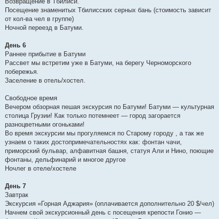
Возвращение в Тбилиси.
Посещение знаменитых Тбилисских серных бань (стоимость зависит
от кол-ва чел в группе)
Ночной переезд в Батуми.
День 6
Раннее прибытие в Батуми
Рассвет мы встретим уже в Батуми, на берегу Черноморского
побережья.
Заселение в отель/хостел.
Свободное время
Вечером обзорная пешая экскурсия по Батуми! Батуми — культурная
столица Грузии! Как только потемнеет — город загорается
разноцветными огоньками!
Во время экскурсии мы прогуляемся по Старому городу , а так же
узнаем о таких достопримечательностях как: фонтан чачи,
приморский бульвар, алфавитная башня, статуя Али и Нино, поющие
фонтаны, дельфинарий и многое другое
Ночлег в отеле/хостеле
День 7
Завтрак
Экскурсия «Горная Аджария» (оплачивается дополнительно 20 $/чел)
Начнем свой экскурсионный день с посещения крепости Гонио —