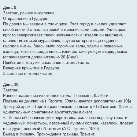
День 9
Завтрак, раннее выселение
Отправление в Гудаури.
По дороге мы заедем в Уплисцихе. Этот город в скалах удивляет
своей почти 3-х тыс. историей и живописными видами. Уплисцихе
просто завораживает своей необычностью: издали он выглядит,
словно гигантский муравейник, внутри которого еще недавно
бурлила жизнь. Здесь были огромные залы, храмы и пещерные
жилища, которые соединялись извилистыми улицами-коридорами
(оплачивается дополнительно 20 $/чел).
Прибытие в Батуми, заселение в отель/хостел.
Вечернее прибытие в Гудаури.
Заселение в отель/хостел.
День 10
Завтрак.
Раннее выселение из отеля/хостела. Переезд в Казбеги.
Подъем на джипах на г. Гергети. (Оплачивается дополнительно 10$)
Троицкий храм в Гергети расположен на высоте 2170 метров. Храм с
удивительным сочетанием архитектуры и снега.
«…белые оборванные тучи перетягивались через вершину горы, и
уединенный монастырь, озаренный лучами солнца, казалось, плавал
в воздухе, несомый облаками» (А.С. Пушкин, 1829)
Выезд в Украину. Прохождение границы. Транзит.