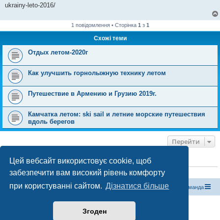
ukrainy-leto-2016/
1 повідомлення • Сторінка
1
з
1
Схожі теми
Отдых летом-2020г
Как улучшить горнолыжную технику летом
Путешествие в Армению и Грузию 2019г.
Камчатка летом: ski sail и летние морские путешествия
вдоль берегов
Перейти
Цей вебсайт використовує cookie, щоб
ХТО ЗАРАЗ ОНЛАЙН
забезпечити вам високий рівень комфорту
Зараз переглядають цей форум:
ClaudeBot [бот ШІ]
і 1 гість
при користуванні сайтом.
Дізнатися більше
Магазин спорядження
Туристичний форум «Рюкзак»
Команда
Працює на phpBB® Forum Software © phpBB Limited
Згоден
Конфіденційність
|
Умови