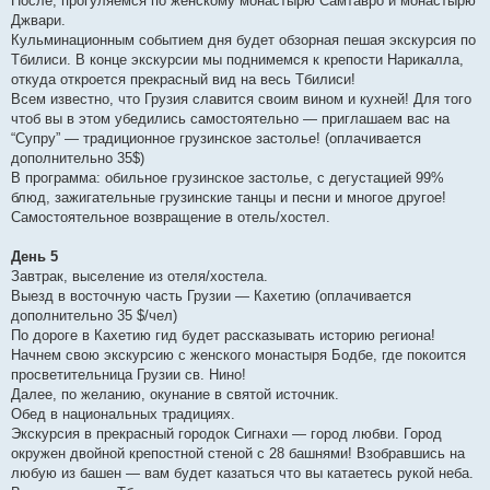
После, прогуляемся по женскому монастырю Самтавро и монастырю
Джвари.
Кульминационным событием дня будет обзорная пешая экскурсия по
Тбилиси. В конце экскурсии мы поднимемся к крепости Нарикалла,
откуда откроется прекрасный вид на весь Тбилиси!
Всем известно, что Грузия славится своим вином и кухней! Для того
чтоб вы в этом убедились самостоятельно — приглашаем вас на
“Супру” — традиционное грузинское застолье! (оплачивается
дополнительно 35$)
В программа: обильное грузинское застолье, с дегустацией 99%
блюд, зажигательные грузинские танцы и песни и многое другое!
Самостоятельное возвращение в отель/хостел.
День 5
Завтрак, выселение из отеля/хостела.
Выезд в восточную часть Грузии — Кахетию (оплачивается
дополнительно 35 $/чел)
По дороге в Кахетию гид будет рассказывать историю региона!
Начнем свою экскурсию с женского монастыря Бодбе, где покоится
просветительница Грузии св. Нино!
Далее, по желанию, окунание в святой источник.
Обед в национальных традициях.
Экскурсия в прекрасный городок Сигнахи — город любви. Город
окружен двойной крепостной стеной с 28 башнями! Взобравшись на
любую из башен — вам будет казаться что вы катаетесь рукой неба.