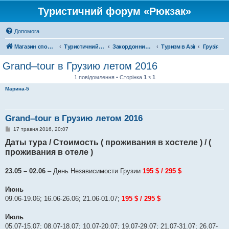
Туристичний форум «Рюкзак»
Допомога
Магазин спорядження
Туристичний форум «Рюкзак»
Закордонний туризм
Туризм в Азії
Грузія
Grand–tour в Грузию летом 2016
1 повідомлення • Сторінка
1
з
1
Марина-5
Grand–tour в Грузию летом 2016
П
17 травня 2016, 20:07
о
Даты тура / Стоимость ( проживания в хостеле ) / (
в
і
проживания в отеле )
д
о
м
23.05 – 02.06
– День Независимости Грузии
195 $ / 295 $
л
е
н
Июнь
н
я
09.06-19.06; 16.06-26.06; 21.06-01.07;
195 $ / 295 $
Июль
05.07-15.07; 08.07-18.07; 10.07-20.07; 19.07-29.07; 21.07-31.07; 26.07-