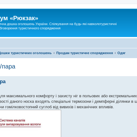
ум «Рюкзак»
ична дошка оголошень України. Спілкування на будь-які навколотуристичні
 обговорення туристичного спорядження
Дошки туристичних оголошень
Продам туристичне спорядження
Одяг
./пара
ара
для максимального комфорту і захисту ніг в польових або екстремальни
вості даного носка входять спеціальні термозони і демпферні ділянки в ш
и гомілковостопний суглоб від вивихів і механічних впливів.