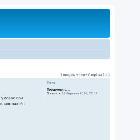
1 повідомлення • Сторінка
1
з
1
Trend
Повідомлень:
1
З нами з:
11 березня 2016, 22:47
х умовах при
карпетковій і