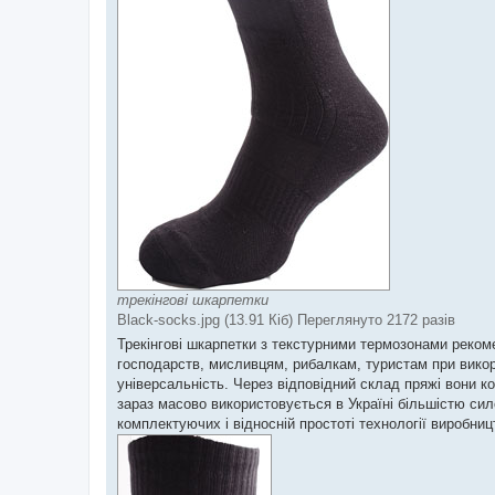
трекінгові шкарпетки
Black-socks.jpg (13.91 Кіб) Переглянуто 2172 разів
Трекінгові шкарпетки з текстурними термозонами реком
господарств, мисливцям, рибалкам, туристам при викор
універсальність. Через відповідний склад пряжі вони 
зараз масово використовується в Україні більшістю сило
комплектуючих і відносній простоті технології виробниц