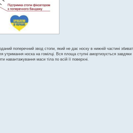
даний поперечний звод стопи, який не дає носку в нижній частині збиват
я утримання носка на гомілці. Вся площа ступні амортизується завдяки
и навантажування маси тіла по всій її поверхні.