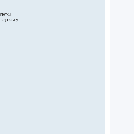
рпетки
від ноги у