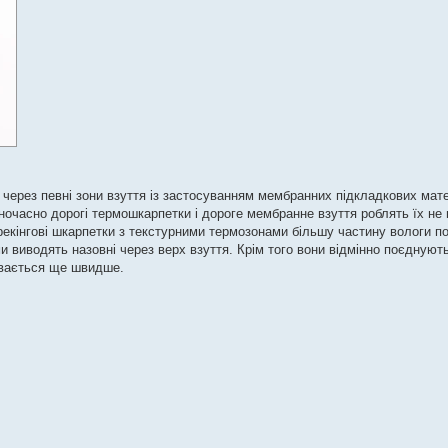
через певні зони взуття із застосуванням мембранних підкладкових матер
одночасно дорогі термошкарпетки і дороге мембранне взуття роблять їх н
рекінгові шкарпетки з текстурними термозонами більшу частину вологи п
виводять назовні через верх взуття. Крім того вони відмінно поєднуют
бувається ще швидше.