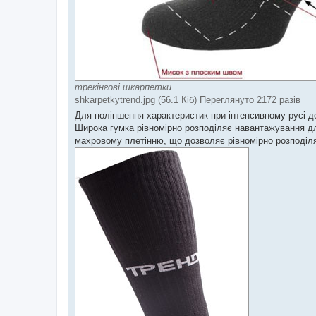
трекінгові шкарпетки
shkarpetkytrend.jpg (56.1 Кіб) Переглянуто 2172 разів
Для поліпшення характеристик при інтенсивному русі до
Широка гумка рівномірно розподіляє навантажування дл
махровому плетінню, що дозволяє рівномірно розподілят