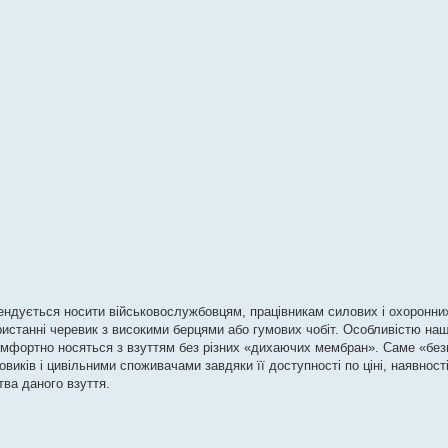
ендується носити військовослужбовцям, працівникам силових і охоронних
истанні черевик з високими берцями або гумових чобіт. Особливістю наш
комфортно носяться з взуттям без різних «дихаючих мембран». Саме «бе
виків і цивільними споживачами завдяки її доступності по ціні, наявност
тва даного взуття.