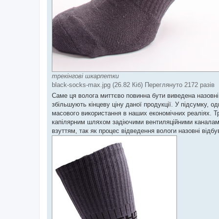
трекінгові шкарпетки
black-socks-max.jpg (26.82 Кіб) Переглянуто 2172 разів
Саме ця волога миттєво повинна бути виведена назовні 
збільшують кінцеву ціну даної продукції. У підсумку, 
масового використання в наших економічних реаліях. Т
капілярним шляхом задіючими вентиляційними каналами 
взуттям, так як процес відведення вологи назовні від