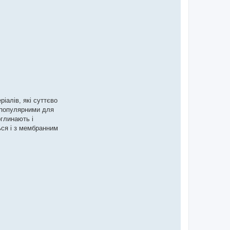
іалів, які суттєво
е популярними для
оглинають і
ься і з мембранним