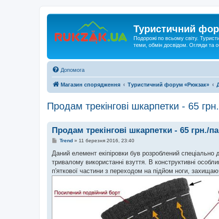
Туристичний фор
Подорожі по всьому світу. Турист
теми, обмін досвідом. Огляди та
Допомога
Магазин спорядження
Туристичний форум «Рюкзак»
Продам трекінгові шкарпетки - 65 грн
Продам трекінгові шкарпетки - 65 грн./п
П
Trend
»
11 березня 2016, 23:40
о
в
Даний елемент екіпіровки був розроблений спеціально 
і
тривалому використанні взуття. В конструктивні особли
д
о
п'яткової частини з переходом на підйом ноги, захищаюч
м
л
е
н
н
я