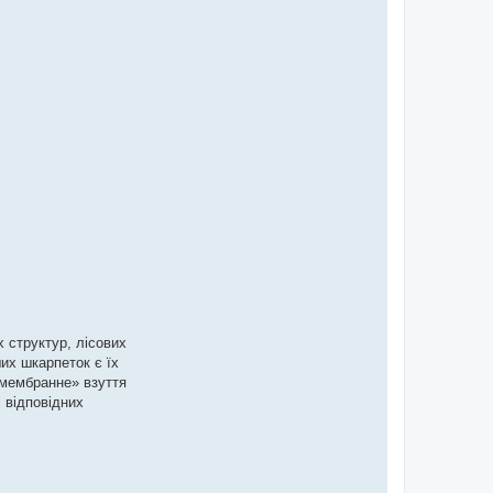
 структур, лісових
их шкарпеток є їх
змембранне» взуття
і відповідних