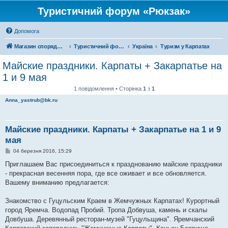
Туристичний форум «Рюкзак»
Допомога
Магазин спорядження
Туристичний форум «Рюкзак»
Україна
Туризм у Карпатах
Майские праздники. Карпаты + Закарпатье на
1 и 9 мая
1 повідомлення • Сторінка
1
з
1
Anna_yastrub@bk.ru
Майские праздники. Карпаты + Закарпатье на 1 и 9
мая
П
04 березня 2016, 15:29
о
в
Приглашаем Вас присоединиться к празднованию майские праздники
і
- прекрасная весенняя пора, где все оживает и все обновляется.
д
о
Вашему вниманию предлагается:
м
л
е
Знакомство с Гуцульским Краем в Жемчужных Карпатах! Курортный
н
город Яремча. Водопад Пробий. Тропа Добвуша, камень и скалы
н
я
Довбуша. Деревянный ресторан-музей "Гуцульщина". Яремчанский