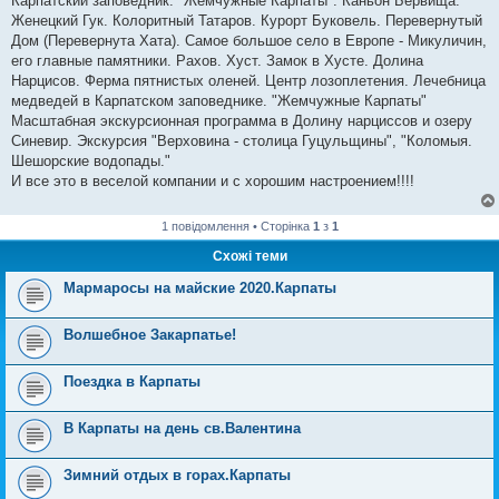
Карпатский заповедник. "Жемчужные Карпаты". Каньон Бервища.
Женецкий Гук. Колоритный Татаров. Курорт Буковель. Перевернутый
Дом (Перевернута Хата). Самое большое село в Европе - Микуличин,
его главные памятники. Рахов. Хуст. Замок в Хусте. Долина
Нарцисов. Ферма пятнистых оленей. Центр лозоплетения. Лечебница
медведей в Карпатском заповеднике. "Жемчужные Карпаты"
Масштабная экскурсионная программа в Долину нарциссов и озеру
Синевир. Экскурсия "Верховина - столица Гуцульщины", "Коломыя.
Шешорские водопады."
И все это в веселой компании и с хорошим настроением!!!!
1 повідомлення • Сторінка
1
з
1
Схожі теми
Мармаросы на майские 2020.Карпаты
Волшебное Закарпатье!
Поездка в Карпаты
В Карпаты на день св.Валентина
Зимний отдых в горах.Карпаты