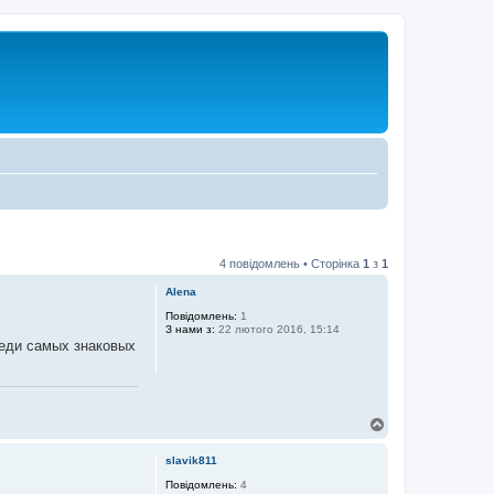
4 повідомлень • Сторінка
1
з
1
Alena
Повідомлень:
1
З нами з:
22 лютого 2016, 15:14
среди самых знаковых
Д
о
г
slavik811
о
р
Повідомлень:
4