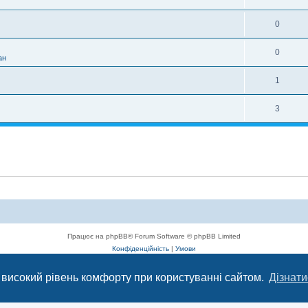
0
0
ан
1
3
Працює на phpBB® Forum Software © phpBB Limited
Конфіденційність
|
Умови
 високий рівень комфорту при користуванні сайтом.
Дізнати