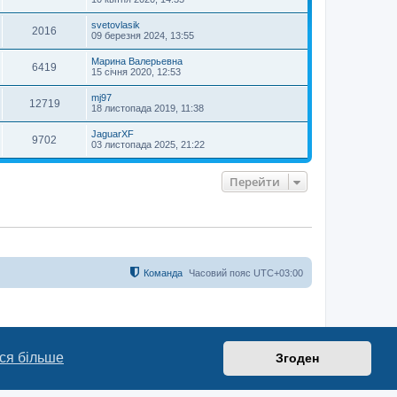
svetovlasik
2016
09 березня 2024, 13:55
Марина Валерьевна
6419
15 січня 2020, 12:53
mj97
12719
18 листопада 2019, 11:38
JaguarXF
9702
03 листопада 2025, 21:22
Перейти
Команда
Часовий пояс
UTC+03:00
ся більше
Згоден