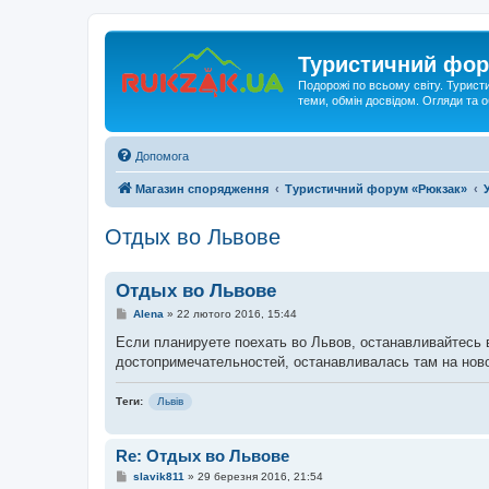
Туристичний фор
Подорожі по всьому світу. Турист
теми, обмін досвідом. Огляди та
Допомога
Магазин спорядження
Туристичний форум «Рюкзак»
Отдых во Львове
Отдых во Львове
П
Alena
»
22 лютого 2016, 15:44
о
в
Если планируете поехать во Львов, останавливайтесь в 
і
достопримечательностей, останавливалась там на ново
д
о
м
Теги:
Львів
л
е
н
н
Re: Отдых во Львове
я
П
slavik811
»
29 березня 2016, 21:54
о