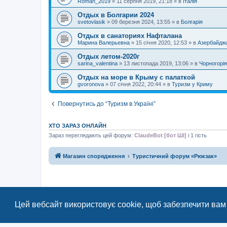
Roman_2019
»
11 серпня 2019, 21:18
» в
Італія
Отдых в Болгарии 2024
svetovlasik
»
09 березня 2024, 13:55
» в
Болгарія
Отдых в санаториях Нафталана
Марина Валерьевна
»
15 січня 2020, 12:53
» в
Азербайдж
Отдых летом-2020г
sarina_valentina
»
13 листопада 2019, 13:06
» в
Чорногорія
Отдых на море в Крыму с палаткой
gvoronova
»
07 січня 2022, 20:44
» в
Туризм у Криму
Повернутись до “Туризм в Україні”
ХТО ЗАРАЗ ОНЛАЙН
Зараз переглядають цей форум:
ClaudeBot [бот ШІ]
і 1 гість
Магазин спорядження
Туристичний форум «Рюкзак»
Цей вебсайт використовує cookie, щоб забезпечити вам