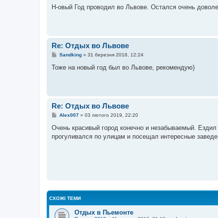
в
Н-овый Год проводил во Львове. Остался очень доволен
і
д
о
м
л
е
Re: Отдых во Львове
н
н
П
Sandking
»
31 березня 2016, 12:24
я
о
в
Тоже на новый год был во Львове, рекомендую)
і
д
о
м
л
е
Re: Отдых во Львове
н
н
П
Alex007
»
03 лютого 2019, 22:20
я
о
в
Очень красивый город конечно и незабываемый. Ездил 
і
прогуливался по улицам и посещал интересные заведен
д
о
м
л
е
н
н
я
СХОЖІ ТЕМИ
Отдых в Пьемонте