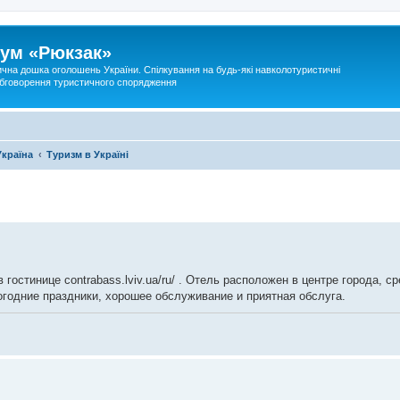
ум «Рюкзак»
ична дошка оголошень України. Спілкування на будь-які навколотуристичні
 обговорення туристичного спорядження
Україна
Туризм в Україні
гостинице contrabass.lviv.ua/ru/ . Отель расположен в центре города, 
годние праздники, хорошее обслуживание и приятная обслуга.