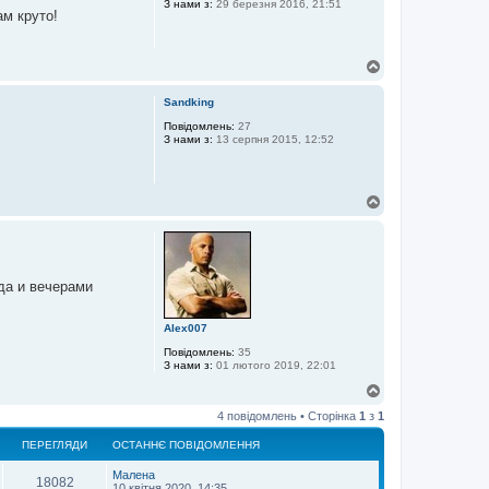
З нами з:
29 березня 2016, 21:51
и
ам круто!
Д
о
г
Sandking
о
р
Повідомлень:
27
З нами з:
13 серпня 2015, 12:52
и
Д
о
г
о
р
и
да и вечерами
Alex007
Повідомлень:
35
З нами з:
01 лютого 2019, 22:01
Д
о
4 повідомлень • Сторінка
1
з
1
г
о
ПЕРЕГЛЯДИ
ОСТАННЄ ПОВІДОМЛЕННЯ
р
и
Малена
18082
10 квітня 2020, 14:35