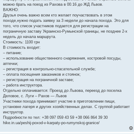
можно брать на поезд из Рахова в 00.16 до ЖД Львов.
ВАЖНО:
Друзья очень важно всем кто желает поучаствовать в этом
походе,нужно подать заявку за 3 недели до начала похода. Это для
того, что список участников подается для регистрации на
пограничную заставу Украинско-Румынской границы, не позднее 2-х
недель до начала маршрута.
Стоимость: 1100 грн
В стоимость входит:
– питание;
– использование общественного снаряжения, костровой посуды,
аптечки;
– регистрация в контрольно-спасательной службе;
– оплата посещения заказников и стоянок;
– регистрация на пограничной заставе;
– работа инструктора.
Отдельно оплачивается: Проезд до Львова, переезд до поселка
Деловое, с. Луги – Рахов — Львов
Участники похода принимают участие в приготовлении пищи,
установке лагеря и других хозяйственных делах. С группой работает
инструктор.
Подробности по тел: +38 097 059 43 59 +38 066 864 39 30
hike.in.ua/peshij-poxod-v-karpaty-po-rumynskoj-granice/