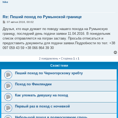
hike
Re: Пеший поход по Румынской границе
П
07 квітня 2016, 00:02
о
в
Друзья, кто еще думает по поводу нашего похода на Румынскую
і
границу, последний день подачи заявки 11.04.2016. В понедельник
д
о
список отправляется на погран заставу. Просьба отписаться и
м
предоставить документы для подачи заявки.Подробности по тел: +38
л
е
097 059 43 59 +38 066 864 39 30
н
н
я
2 повідомлень • Сторінка
1
з
1
Схожі теми
Пеший поход по Черногорскому хребту
Поход по Финляндии
Как уломать девушку на поход
Первый раз в поход с ночевкой
Небольшой поход в подмосковную глушь