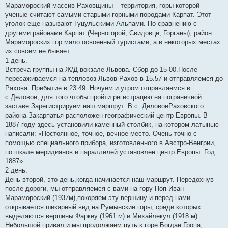
Марамороский массив Раховщины ‒ территория, горы которой
ученые считают самыми старыми горными породами Карпат. Этот
уголок еще называют Гуцульскими Альпами. По сравнению с
другими районами Карпат (Черногорой, Свидовце, Горганы), район
Марамороских гор мало освоенный туристами, а в некоторых местах
их совсем не бывает.
1 день.
Встреча группы на Ж/Д вокзале Львова. Сбор до 15-00.После
пересаживаемся на тепловоз Львов-Рахов в 15.57 и отправляемся до
Рахова. Прибытие в 23.49. Ночуем и утром отправляемся в
с.Деловое, для того чтобы пройти регистрацию на пограничной
заставе.Зарегистрируем наш маршрут. В с. ДеловоеРаховского
района Закарпатья расположен географический центр Европы. В
1887 году здесь установили каменный столбик, на котором латынью
написали: «Постоянное, точное, вечное место. Очень точно с
помощью специального прибора, изготовленного в Австро-Венгрии,
по шкале меридианов и параллелей установлен центр Европы. Год
1887».
2 день.
День второй, это день,когда начинается наш маршрут. Передохнув
после дороги, мы отправляемся с вами на гору Поп Иван
Марамороский (1937м),покоряем эту вершину и перед нами
открывается шикарный вид на Румынские горы, среди которых
выделяются вершины Фаркеу (1961 м) и Михайлекул (1918 м).
Небольшой привал и мы продолжаем путь к горе Богдан Гропа,