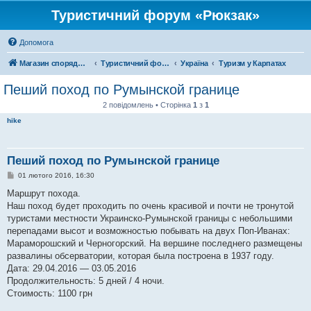
Туристичний форум «Рюкзак»
Допомога
Магазин спорядження
Туристичний форум «Рюкзак»
Україна
Туризм у Карпатах
Пеший поход по Румынской границе
2 повідомлень • Сторінка
1
з
1
hike
Пеший поход по Румынской границе
П
01 лютого 2016, 16:30
о
в
Маршрут похода.
і
Наш поход будет проходить по очень красивой и почти не тронутой
д
о
туристами местности Украинско-Румынской границы с небольшими
м
перепадами высот и возможностью побывать на двух Поп-Иванах:
л
е
Мараморошский и Черногорский. На вершине последнего размещены
н
развалины обсерватории, которая была построена в 1937 году.
н
я
Дата: 29.04.2016 — 03.05.2016
Продолжительность: 5 дней / 4 ночи.
Стоимость: 1100 грн