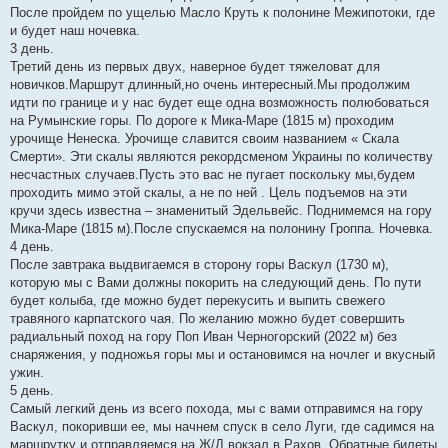
После пройдем по ущелью Масло Круть к полонине Межипотоки, где
и будет наш ночевка.
3 день.
Третий день из первых двух, наверное будет тяжеловат для
новичков.Маршрут длинный,но очень интересный.Мы продолжим
идти по границе и у нас будет еще одна возможность полюбоваться
на Румынские горы. По дороге к Мика-Маре (1815 м) проходим
урочище Ненеска. Урочище славится своим названием « Скала
Смерти». Эти скалы являются рекордсменом Украины по количеству
несчастных случаев.Пусть это вас не пугает поскольку мы,будем
проходить мимо этой скалы, а не по ней . Цель подъемов на эти
кручи здесь известна – знаменитый Эдельвейс. Поднимемся на гору
Мика-Маре (1815 м).После спускаемся на полонину Гроппа. Ночевка.
4 день.
После завтрака выдвигаемся в сторону горы Васкул (1730 м),
которую мы с Вами должны покорить на следующий день. По пути
будет колыба, где можно будет перекусить и выпить свежего
травяного карпатского чая. По желанию можно будет совершить
радиальный поход на гору Поп Иван Черногорский (2022 м) без
снаряжения, у подножья горы мы и остановимся на ночлег и вкусный
ужин.
5 день.
Самый легкий день из всего похода, мы с вами отправимся на гору
Васкул, покоривши ее, мы начнем спуск в село Луги, где садимся на
маршрутку и отправляемся на Ж/Д вокзал в Рахов. Обратные билеты