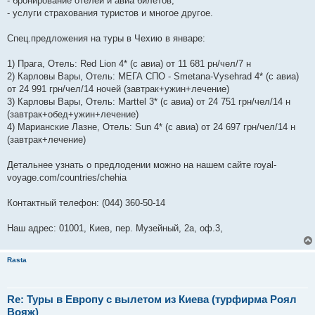
- бронирование отелей и авиа билетов;
- услуги страхования туристов и многое другое.
Спец.предложения на туры в Чехию в январе:
1) Прага, Отель: Red Lion 4* (c авиа) от 11 681 рн/чел/7 н
2) Карловы Вары, Отель: МЕГА СПО - Smetana-Vysehrad 4* (с авиа)
от 24 991 грн/чел/14 ночей (завтрак+ужин+лечение)
3) Карловы Вары, Отель: Marttel 3* (с авиа) от 24 751 грн/чел/14 н
(завтрак+обед+ужин+лечение)
4) Марианские Лазне, Отель: Sun 4* (с авиа) от 24 697 грн/чел/14 н
(завтрак+лечение)
Детальнее узнать о предлодении можно на нашем сайте royal-
voyage.com/countries/chehia
Контактный телефон: (044) 360-50-14
Наш адрес: 01001, Киев, пер. Музейный, 2а, оф.3,
Rasta
Re: Туры в Европу с вылетом из Киева (турфирма Роял
Вояж)