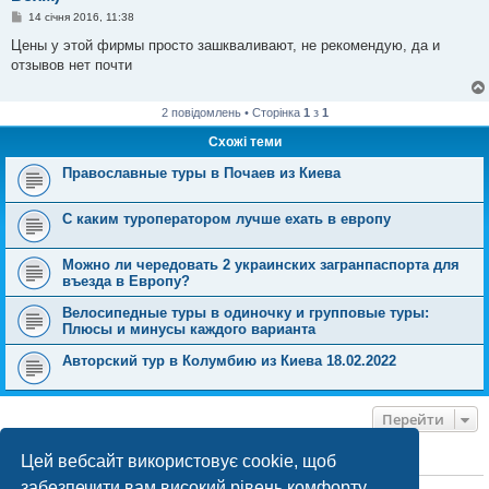
П
14 січня 2016, 11:38
о
в
Цены у этой фирмы просто зашкваливают, не рекомендую, да и
і
отзывов нет почти
д
о
м
л
2 повідомлень • Сторінка
1
з
1
е
н
Схожі теми
н
я
Православные туры в Почаев из Киева
C каким туроператором лучше ехать в европу
Можно ли чередовать 2 украинских загранпаспорта для
въезда в Европу?
Велосипедные туры в одиночку и групповые туры:
Плюсы и минусы каждого варианта
Авторский тур в Колумбию из Киева 18.02.2022
Перейти
Цей вебсайт використовує cookie, щоб
ХТО ЗАРАЗ ОНЛАЙН
забезпечити вам високий рівень комфорту
Зараз переглядають цей форум:
ClaudeBot [бот ШІ]
і 0 гостей