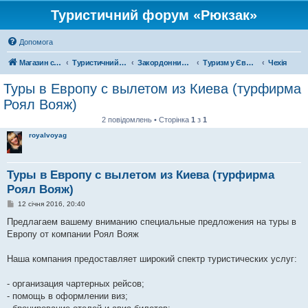
Туристичний форум «Рюкзак»
Допомога
Магазин спорядження
Туристичний форум «Рюкзак»
Закордонний туризм
Туризм у Європі
Чехія
Туры в Европу с вылетом из Киева (турфирма
Роял Вояж)
2 повідомлень • Сторінка
1
з
1
royalvoyag
Туры в Европу с вылетом из Киева (турфирма
Роял Вояж)
П
12 січня 2016, 20:40
о
в
Предлагаем вашему вниманию специальные предложения на туры в
і
Европу от компании Роял Вояж
д
о
м
Наша компания предоставляет широкий спектр туристических услуг:
л
е
н
- организация чартерных рейсов;
н
я
- помощь в оформлении виз;