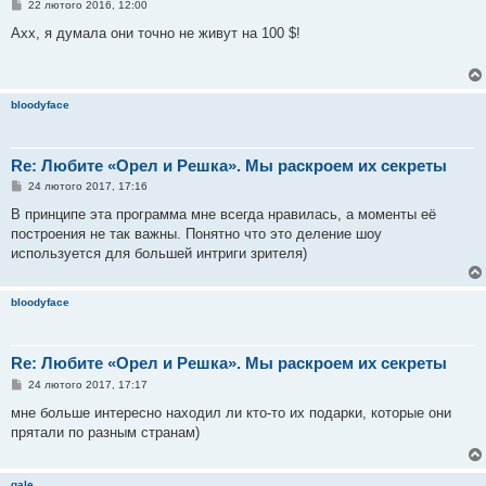
П
22 лютого 2016, 12:00
о
в
Ахх, я думала они точно не живут на 100 $!
і
д
о
м
л
bloodyface
е
н
н
я
Re: Любите «Орел и Решка». Мы раскроем их секреты
П
24 лютого 2017, 17:16
о
в
В принципе эта программа мне всегда нравилась, а моменты её
і
построения не так важны. Понятно что это деление шоу
д
о
используется для большей интриги зрителя)
м
л
е
bloodyface
н
н
я
Re: Любите «Орел и Решка». Мы раскроем их секреты
П
24 лютого 2017, 17:17
о
в
мне больше интересно находил ли кто-то их подарки, которые они
і
прятали по разным странам)
д
о
м
л
gale