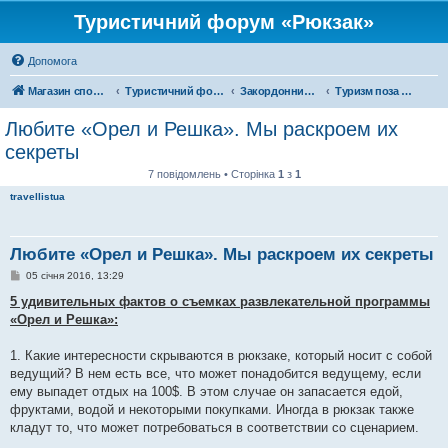
Туристичний форум «Рюкзак»
Допомога
Магазин спорядження
Туристичний форум «Рюкзак»
Закордонний туризм
Туризм поза територією України
Любите «Орел и Решка». Мы раскроем их
секреты
7 повідомлень • Сторінка
1
з
1
travellistua
Любите «Орел и Решка». Мы раскроем их секреты
П
05 січня 2016, 13:29
о
в
5 удивительных фактов о съемках развлекательной программы
і
«Орел и Решка»:
д
о
м
1. Какие интересности скрываются в рюкзаке, который носит с собой
л
е
ведущий? В нем есть все, что может понадобится ведущему, если
н
ему выпадет отдых на 100$. В этом случае он запасается едой,
н
я
фруктами, водой и некоторыми покупками. Иногда в рюкзак также
кладут то, что может потребоваться в соответствии со сценарием.