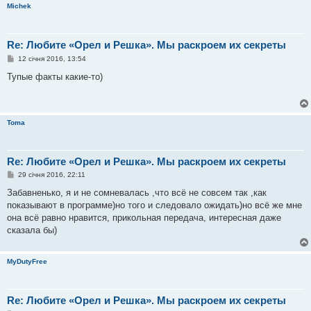
Michek
Re: Любите «Орел и Решка». Мы раскроем их секреты
П
12 січня 2016, 13:54
о
в
Тупые факты какие-то)
і
д
о
м
л
Toma
е
н
н
я
Re: Любите «Орел и Решка». Мы раскроем их секреты
П
29 січня 2016, 22:11
о
в
Забавненько, я и не сомневалась ,что всё не совсем так ,как
і
показывают в программе)но того и следовало ожидать)но всё же мне
д
о
она всё равно нравится, прикольная передача, интересная даже
м
сказала бы)
л
е
н
н
MyDutyFree
я
Re: Любите «Орел и Решка». Мы раскроем их секреты