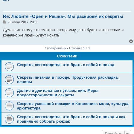
е
н
н
я
Re: Любите «Орел и Решка». Мы раскроем их секреты
П
28 квітня 2017, 23:00
о
в
Думаю.что тому кто смотрит программу , это будет интересным и
і
конечно же люди будут искать
д
о
м
л
7 повідомлень • Сторінка
1
з
1
е
н
Схожі теми
н
я
Секреты легкоходства: что брать с собой в поход
Секреты питания в походе. Продуктовая раскладка,
основы
Долгие и длительные путешествия. Меры
предосторожности и секреты
Секреты успешной поездки в Каталонию: море, культура,
архитектура
Секреты легкоходства: что брать с собой в поход и как
правильно собрать рюкзак
Перейти