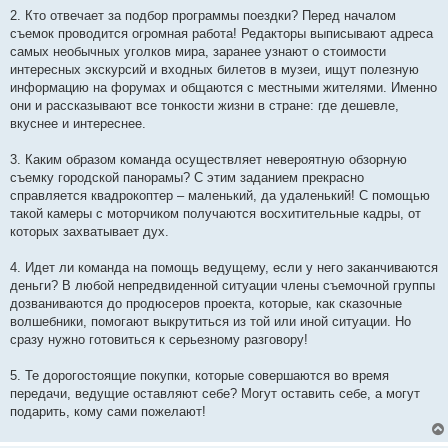
2. Кто отвечает за подбор программы поездки? Перед началом
съемок проводится огромная работа! Редакторы выписывают адреса
самых необычных уголков мира, заранее узнают о стоимости
интересных экскурсий и входных билетов в музеи, ищут полезную
информацию на форумах и общаются с местными жителями. Именно
они и рассказывают все тонкости жизни в стране: где дешевле,
вкуснее и интереснее.
3. Каким образом команда осуществляет невероятную обзорную
съемку городской панорамы? С этим заданием прекрасно
справляется квадрокоптер – маленький, да удаленький! С помощью
такой камеры с моторчиком получаются восхитительные кадры, от
которых захватывает дух.
4. Идет ли команда на помощь ведущему, если у него заканчиваются
деньги? В любой непредвиденной ситуации члены съемочной группы
дозваниваются до продюсеров проекта, которые, как сказочные
волшебники, помогают выкрутиться из той или иной ситуации. Но
сразу нужно готовиться к серьезному разговору!
5. Те дорогостоящие покупки, которые совершаются во время
передачи, ведущие оставляют себе? Могут оставить себе, а могут
подарить, кому сами пожелают!