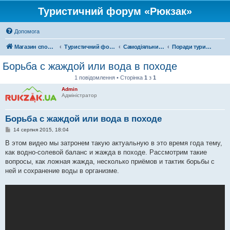
Туристичний форум «Рюкзак»
Допомога
Магазин спорядження
Туристичний форум «Рюкзак»
Самодіяльний туризм
Поради туристам
Борьба с жаждой или вода в походе
1 повідомлення • Сторінка
1
з
1
Admin
Адміністратор
Борьба с жаждой или вода в походе
П
14 серпня 2015, 18:04
о
в
В этом видео мы затронем такую актуальную в это время года тему,
і
как водно-солевой баланс и жажда в походе. Рассмотрим такие
д
о
вопросы, как ложная жажда, несколько приёмов и тактик борьбы с
м
ней и сохранение воды в организме.
л
е
н
н
я