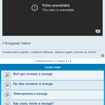
// Владимир Чайкин
Головна мета туризму: «набрати побільше, забрати подалі і там все це з'їсти»!
1 повідомлення • Сторінка
1
з
1
Схожі теми
Всё про готовку в походе
На чём готовить в походе
Электроника в походе
Как спать тепло в походе?