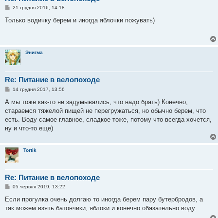
П
21 грудня 2016, 14:18
о
в
Только водичку берем и иногда яблочки пожувать)
і
д
о
м
л
Энигма
е
н
н
я
Re: Питание в велопоходе
П
14 грудня 2017, 13:56
о
в
А мы тоже как-то не задумывались, что надо брать) Конечно,
і
стараемся тяжелой пищей не перегружаться, но обычно берем, что
д
о
есть. Воду самое главное, сладкое тоже, потому что всегда хочется,
м
ну и что-то еще)
л
е
н
н
Tortik
я
Re: Питание в велопоходе
П
05 червня 2019, 13:22
о
в
Если прогулка очень долгаю то иногда берем пару бутербродов, а
і
так можем взять батончики, яблоки и конечно обязательно воду.
д
о