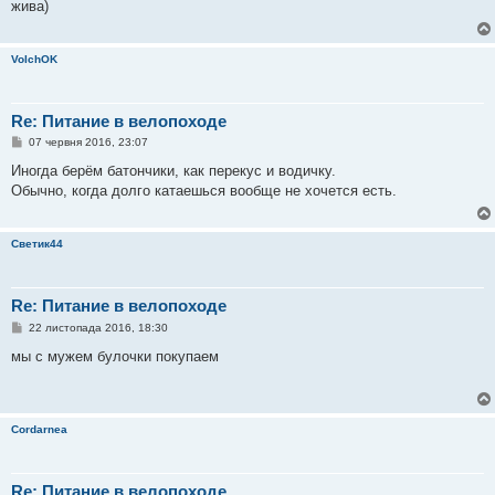
жива)
д
о
м
л
VolchOK
е
н
н
я
Re: Питание в велопоходе
П
07 червня 2016, 23:07
о
в
Иногда берём батончики, как перекус и водичку.
і
Обычно, когда долго катаешься вообще не хочется есть.
д
о
м
л
Светик44
е
н
н
я
Re: Питание в велопоходе
П
22 листопада 2016, 18:30
о
в
мы с мужем булочки покупаем
і
д
о
м
л
Cordarnea
е
н
н
я
Re: Питание в велопоходе