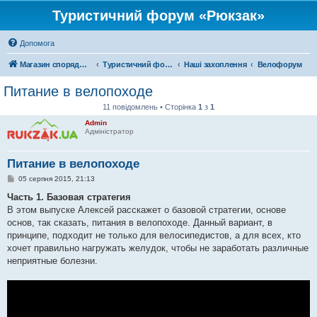
Туристичний форум «Рюкзак»
Допомога
Магазин спорядження
Туристичний форум «Рюкзак»
Наші захоплення
Велофорум
Питание в велопоходе
11 повідомлень • Сторінка
1
з
1
Admin
Адміністратор
Питание в велопоходе
П
05 серпня 2015, 21:13
о
в
Часть 1. Базовая стратегия
і
В этом выпуске Алексей расскажет о базовой стратегии, основе
д
о
основ, так сказать, питания в велопоходе. Данный вариант, в
м
принципе, подходит не только для велосипедистов, а для всех, кто
л
е
хочет правильно нагружать желудок, чтобы не заработать различные
н
неприятные болезни.
н
я