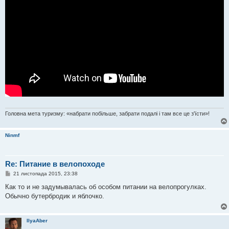
Головна мета туризму: «набрати побільше, забрати подалі і там все це з'їсти»!
Ninmf
Re: Питание в велопоходе
П
21 листопада 2015, 23:38
о
в
Как то и не задумывалась об особом питании на велопрогулках.
і
Обычно бутербродик и яблочко.
д
о
м
л
IlyaAber
е
н