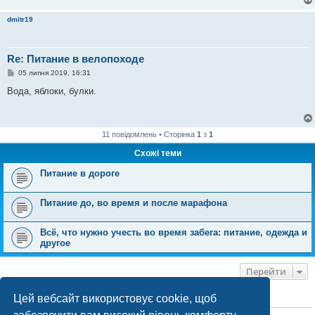
м
л
dmitr19
е
н
н
я
Re: Питание в велопоходе
П
05 липня 2019, 16:31
о
в
Вода, яблоки, булки.
і
д
о
м
л
11 повідомлень • Сторінка
1
з
1
е
н
Схожі теми
н
я
Питание в дороге
Питание до, во время и после марафона
Всё, что нужно учесть во время забега: питание, одежда и
другое
Перейти
Цей вебсайт використовує cookie, щоб
ХТО ЗАРАЗ ОНЛАЙН
Зараз переглядають цей форум:
ClaudeBot [бот ШІ]
і 0 гостей