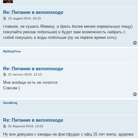
н
я
Re: Питание в велопоходе
П
15 грудня 2015, 16:15
о
в
главное, не кушать Мивину, а брать более менее нормальную пищу)
і
покупайте рюкзак побольше) и будет вам возможность набрать с
д
о
собой покушать и воды побольше (ну на первое время хоть)
м
л
е
MyDutyFree
н
н
я
Re: Питание в велопоходе
П
22 лютого 2016, 12:13
о
в
Мне вообще есть не хочется.
і
Совсем )
д
о
м
л
Sandking
е
н
н
я
Re: Питание в велопоходе
П
31 березня 2016, 13:02
о
в
Ну вон девушка с канады на фастфудах с кфц 15 лет жила, здорова
і