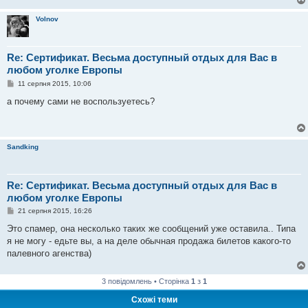
Volnov
Re: Сертификат. Весьма доступный отдых для Вас в
любом уголке Европы
П
11 серпня 2015, 10:06
о
в
а почему сами не воспользуетесь?
і
д
о
м
л
Sandking
е
н
н
я
Re: Сертификат. Весьма доступный отдых для Вас в
любом уголке Европы
П
21 серпня 2015, 16:26
о
в
Это спамер, она несколько таких же сообщений уже оставила.. Типа
і
я не могу - едьте вы, а на деле обычная продажа билетов какого-то
д
о
палевного агенства)
м
л
е
3 повідомлень • Сторінка
1
з
1
н
н
Схожі теми
я