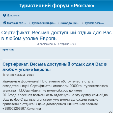
Туристичний форум «Рюкзак»
Допомога
Магазин спорядження
Туристичний форум «Рюкзак»
Закордонний туризм
Туризм поза територією України
Сертификат. Весьма доступный отдых для Вас
в любом уголке Европы
3 повідомлень • Сторінка
1
з
1
Кристина
Сертификат. Весьма доступный отдых для Вас в
любом уголке Европы
П
04 серпня 2015, 10:14
о
в
Уважаемые форумчане! По стечению обстоятельств,стала
і
обладательницей Сертификата-номиналом 20000грн.туристического
д
о
агенства TUI.Сертификат не именной,срок до июля
м
2016года.Классная возможность отдохнуть на эту сумму семьей,на
л
е
Ваш выбор.С данным агенством уже имели дело,сами только
н
прилетели с отдыха.О цене договоримся.Пишите,или звоните
н
я
+380993296897.Кристина