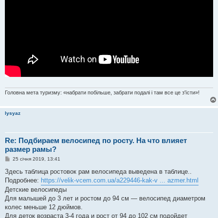
н
н
я
Головна мета туризму: «набрати побільше, забрати подалі і там все це з'їсти»!
lysyaz
Re: Подбираем велосипед по росту. На что влияет
размер рамы?
П
25 січня 2019, 13:41
о
в
Здесь таблица ростовок рам велосипеда выведена в таблице..
і
Подробнее:
https://velik-vcem.com.ua/a229446-kak-v ... azmer.html
д
о
Детские велосипеды
м
Для малышей до 3 лет и ростом до 94 см ― велосипед диаметром
л
е
колес меньше 12 дюймов.
н
Для деток возраста 3-4 года и рост от 94 до 102 см подойдет
н