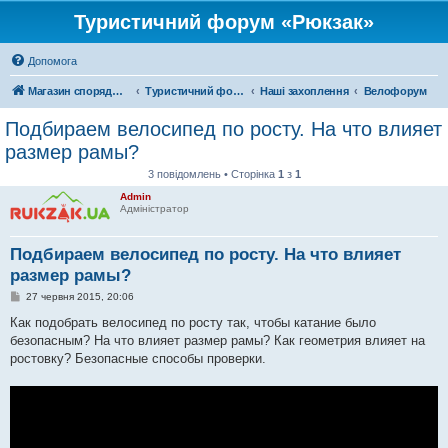
Туристичний форум «Рюкзак»
Допомога
Магазин спорядження
Туристичний форум «Рюкзак»
Наші захоплення
Велофорум
Подбираем велосипед по росту. На что влияет
размер рамы?
3 повідомлень • Сторінка
1
з
1
Admin
Адміністратор
Подбираем велосипед по росту. На что влияет
размер рамы?
П
27 червня 2015, 20:06
о
в
Как подобрать велосипед по росту так, чтобы катание было
і
безопасным? На что влияет размер рамы? Как геометрия влияет на
д
о
ростовку? Безопасные способы проверки.
м
л
е
н
н
я