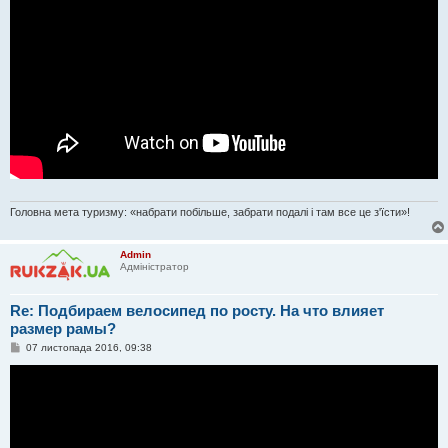
Головна мета туризму: «набрати побільше, забрати подалі і там все це з'їсти»!
Admin
Адміністратор
Re: Подбираем велосипед по росту. На что влияет
размер рамы?
П
07 листопада 2016, 09:38
о
в
і
д
о
м
л
е