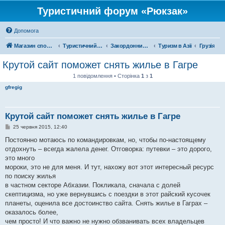
Туристичний форум «Рюкзак»
Допомога
Магазин спорядження
Туристичний форум «Рюкзак»
Закордонний туризм
Туризм в Азії
Грузія
Крутой сайт поможет снять жилье в Гагре
1 повідомлення • Сторінка
1
з
1
gfregig
Крутой сайт поможет снять жилье в Гагре
П
25 червня 2015, 12:40
о
в
Постоянно мотаюсь по командировкам, но, чтобы по-настоящему
і
отдохнуть – всегда жалела денег. Отговорка: путевки – это дорого,
д
о
это много
м
мороки, это не для меня. И тут, нахожу вот этот интересный ресурс
л
е
по поиску жилья
н
в частном секторе Абхазии. Покликала, сначала с долей
н
я
скептицизма, но уже вернувшись с поездки в этот райский кусочек
планеты, оценила все достоинство сайта. Снять жилье в Гаграх –
оказалось более,
чем просто! И что важно не нужно обзванивать всех владельцев