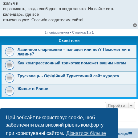
жилья и
спрашивать, когда свободно, а когда занято. На сайте есть
календарь, где все
отмечено уже. Спасибо создателям сайта!
1 повідомлення • Сторінка
1
з
1
Схожі теми
Лавинное снаряжение – панацея или нет? Поможет ли в
лавине?
Как компрессионный трикотаж поможет вашим ногам
Трускавець - Офіційний Туристичний сайт курорта
Жилье в Ровно
Перейти
Цей вебсайт використовує cookie, щоб
ХТО ЗАРАЗ ОНЛАЙН
забезпечити вам високий рівень комфорту
Зараз переглядають цей форум:
ClaudeBot [бот ШІ]
і 0 гостей
при користуванні сайтом.
Дізнатися більше
Магазин спорядження
Туристичний форум «Рюкзак»
Команда