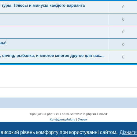
 туры: Плюсы и минусы каждого варианта
0
0
0
ны!
0
diving, рыбалка, и многое многое другое для вас...
0
Працює на phpBB® Forum Software © phpBB Limited
Конфіденційність
|
Умови
 високий рівень комфорту при користуванні сайтом.
Дізнати