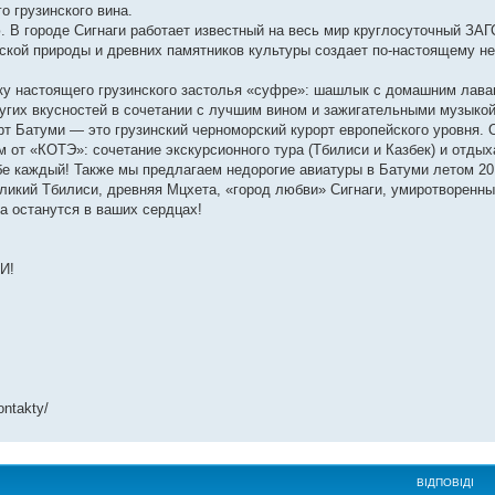
 грузинского вина.
 В городе Сигнаги работает известный на весь мир круглосуточный ЗАГ
еской природы и древних памятников культуры создает по-настоящему н
ку настоящего грузинского застолья «суфре»: шашлык с домашним лав
угих вкусностей в сочетании с лучшим вином и зажигательными музыкой
т Батуми — это грузинский черноморский курорт европейского уровня.
 от «КОТЭ»: сочетание экскурсионного тура (Тбилиси и Казбек) и отдых
бе каждый! Также мы предлагаем недорогие авиатуры в Батуми летом 20
оликий Тбилиси, древняя Мцхета, «город любви» Сигнаги, умиротворенн
а останутся в ваших сердцах!
И!
ntakty/
ВІДПОВІДІ