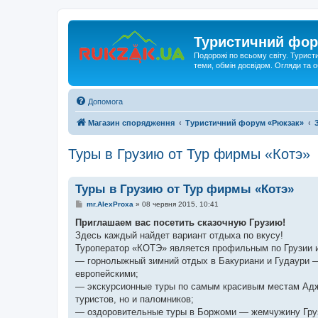
Туристичний фор
Подорожі по всьому світу. Турист
теми, обмін досвідом. Огляди та
Допомога
Магазин спорядження
Туристичний форум «Рюкзак»
Туры в Грузию от Тур фирмы «Котэ»
Туры в Грузию от Тур фирмы «Котэ»
П
mr.AlexProxa
»
08 червня 2015, 10:41
о
в
Приглашаем вас посетить сказочную Грузию!
і
Здесь каждый найдет вариант отдыха по вкусу!
д
о
Туроператор «КОТЭ» является профильным по Грузии и
м
— горнолыжный зимний отдых в Бакуриани и Гудаури —
л
е
европейскими;
н
— экскурсионные туры по самым красивым местам Аджа
н
я
туристов, но и паломников;
— оздоровительные туры в Боржоми — жемчужину Грузи