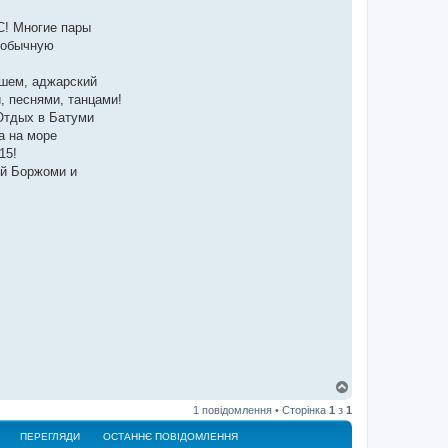
С! Многие пары
еобычную
ашем, аджарский
, песнями, танцами!
 Отдых в Батуми
а на море
15!
ый Боржоми и
Д
о
1 повідомлення • Сторінка
1
з
1
г
о
ПЕРЕГЛЯДИ
ОСТАННЄ ПОВІДОМЛЕННЯ
р