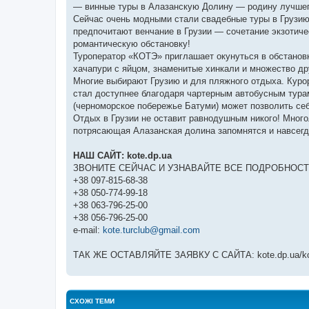
— винные туры в Алазанскую Долину — родину лучшего
Сейчас очень модными стали свадебные туры в Грузию.
предпочитают венчание в Грузии — сочетание экзотич
романтическую обстановку!
Туроператор «КОТЭ» приглашает окунуться в обстанов
хачапури с яйцом, знаменитые хинкали и множество др
Многие выбирают Грузию и для пляжного отдыха. Курор
стал доступнее благодаря чартерным автобусным турам
(черноморское побережье Батуми) может позволить се
Отдых в Грузии не оставит равнодушным никого! Мног
потрясающая Алазанская долина запомнятся и навсегд
НАШ САЙТ: kote.dp.ua
ЗВОНИТЕ СЕЙЧАС И УЗНАВАЙТЕ ВСЕ ПОДРОБНОСТ
+38 097-815-68-38
+38 050-774-99-18
+38 063-796-25-00
+38 056-796-25-00
e-mail:
kote.turclub@gmail.com
ТАК ЖЕ ОСТАВЛЯЙТЕ ЗАЯВКУ С САЙТА: kote.dp.ua/ko
СХОЖІ ТЕМИ