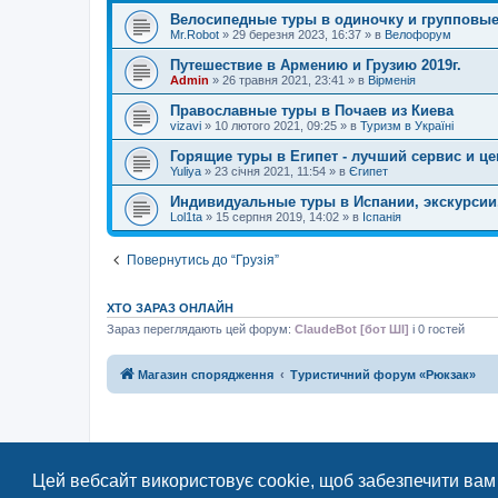
Велосипедные туры в одиночку и групповые
Mr.Robot
»
29 березня 2023, 16:37
» в
Велофорум
Путешествие в Армению и Грузию 2019г.
Admin
»
26 травня 2021, 23:41
» в
Вірменія
Православные туры в Почаев из Киева
vizavi
»
10 лютого 2021, 09:25
» в
Туризм в Україні
Горящие туры в Египет - лучший сервис и це
Yuliya
»
23 січня 2021, 11:54
» в
Єгипет
Индивидуальные туры в Испании, экскурсии, 
Lol1ta
»
15 серпня 2019, 14:02
» в
Іспанія
Повернутись до “Грузія”
ХТО ЗАРАЗ ОНЛАЙН
Зараз переглядають цей форум:
ClaudeBot [бот ШІ]
і 0 гостей
Магазин спорядження
Туристичний форум «Рюкзак»
Цей вебсайт використовує cookie, щоб забезпечити вам