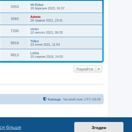
и
Mr.Robot
3353
29 березня 2023, 16:37
Admin
3565
26 травня 2021, 23:41
vizavi
7200
10 лютого 2021, 09:25
Yuliya
9916
23 січня 2021, 11:54
Lol1ta
9913
15 серпня 2019, 14:02
Перейти
Команда
Часовий пояс
UTC+03:00
ся більше
Згоден