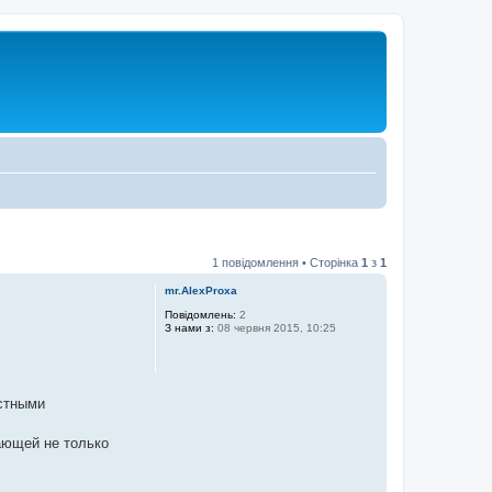
1 повідомлення • Сторінка
1
з
1
mr.AlexProxa
Повідомлень:
2
З нами з:
08 червня 2015, 10:25
естными
ающей не только