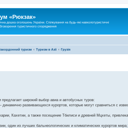
ум «Рюкзак»
ична дошка оголошень України. Спілкування на будь-які навколотуристичні
 обговорення туристичного спорядження
Закордонний туризм
Туризм в Азії
Грузія
 предлагает широкий выбор авиа и автобусных туров:
 динамично развивающихся курортов, которые могут сравниться с изв
рии, Кахетии, а также посещение Тбилиси и древней Мцхеты, привлек
и, один из лучших бальнеологических и климатических курортов мира;