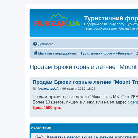
Туристичний фор
Подорожі по всьому світу. Турист
теми, обмін досвідом. Огляди та
Допомога
Магазин спорядження
Туристичний форум «Рюкзак»
Продам Брюки горные летние "Mount 
Продам Брюки горные летние "Mount Tr
П
АлександрUA
»
06 травня 2015, 18:27
о
в
Продам Брюки горные летние "Mount Trac MK-2" от 
і
Более 10 цветов, пишем в личку, или на эл.адрес :
gen
д
о
Цена 1500 грн..
м
л
е
н
н
СХОЖІ ТЕМИ
я
Камчатка летом: ski sail и летние морские 