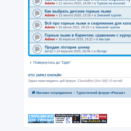
Admin
»
12 лютого 2020, 18:08
» в
Туризм на московії
Как выбрать детские горные лыжи
Admin
»
13 лютого 2020, 13:16
» в
Зимовий туризм
Всё про горные лыжи и снаряжение для кат
Admin
»
15 квітня 2021, 09:23
» в
Зимовий туризм
Горные лыжи в Каринтии: сравнение с курор
Admin
»
30 вересня 2019, 18:22
» в
Австрія
Продам ліхтарик шокер
dvr22
»
14 березня 2025, 09:46
» в
Ліхтарі
Повернутись до “Одяг”
ХТО ЗАРАЗ ОНЛАЙН
Зараз переглядають цей форум:
ClaudeBot [бот ШІ]
і 0 гостей
Магазин спорядження
Туристичний форум «Рюкзак»