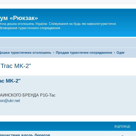
ум «Рюкзак»
ична дошка оголошень України. Спілкування на будь-які навколотуристичні
 обговорення туристичного спорядження
Дошки туристичних оголошень
Продам туристичне спорядження
Одяг
Trac MK-2"
ac MK-2"
УКРАИНСКОГО БРЕНДА P1G-Tac
ton@ukr.net
ВІДПОВІДІ
путешествия вдоль берегов