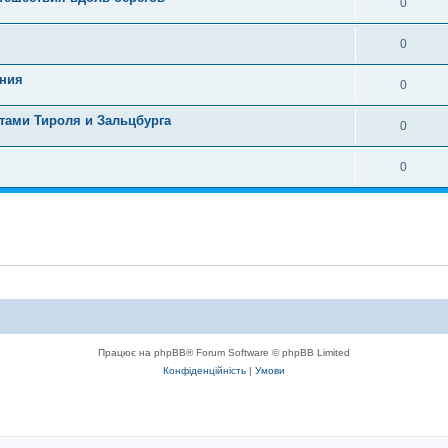
0
0
ания
0
тами Тироля и Зальцбурга
0
0
Працює на phpBB® Forum Software © phpBB Limited
Конфіденційність
|
Умови