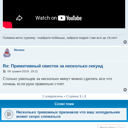
Головна мета туризму: «набрати побільше, забрати подалі і там все це з'їсти»!
Малика
Re: Примитивный свисток за несколько секунд
П
09 травня 2019, 18:11
о
в
Столько умельцев за несколько минут можно сделать все что
і
хочешь если руки правильно стоят.
д
о
м
л
2 повідомлень • Сторінка
1
з
1
е
н
Схожі теми
н
я
Несколько тревожных признаков что ваш холодильник
может скоро сломаться