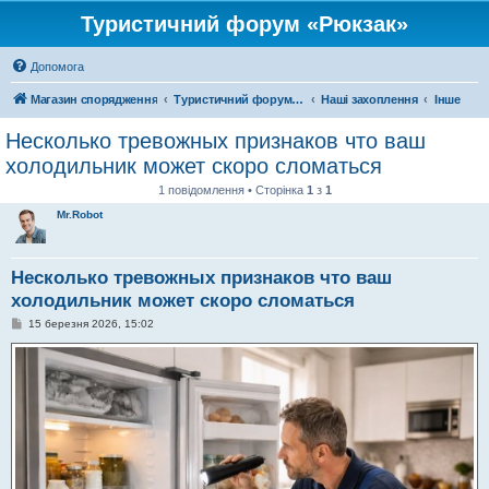
Туристичний форум «Рюкзак»
Допомога
Магазин спорядження
Туристичний форум «Рюкзак»
Наші захоплення
Інше
Несколько тревожных признаков что ваш
холодильник может скоро сломаться
1 повідомлення • Сторінка
1
з
1
Mr.Robot
Несколько тревожных признаков что ваш
холодильник может скоро сломаться
П
15 березня 2026, 15:02
о
в
і
д
о
м
л
е
н
н
я