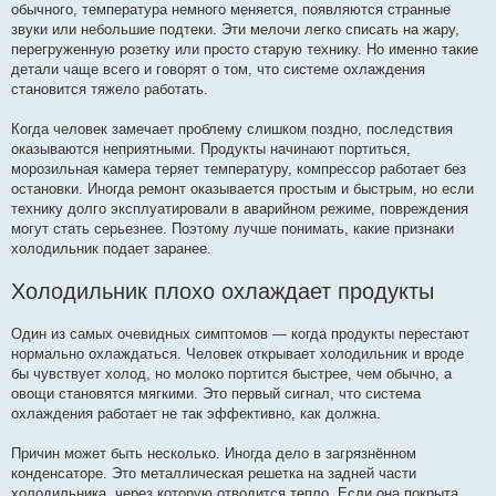
обычного, температура немного меняется, появляются странные
звуки или небольшие подтеки. Эти мелочи легко списать на жару,
перегруженную розетку или просто старую технику. Но именно такие
детали чаще всего и говорят о том, что системе охлаждения
становится тяжело работать.
Когда человек замечает проблему слишком поздно, последствия
оказываются неприятными. Продукты начинают портиться,
морозильная камера теряет температуру, компрессор работает без
остановки. Иногда ремонт оказывается простым и быстрым, но если
технику долго эксплуатировали в аварийном режиме, повреждения
могут стать серьезнее. Поэтому лучше понимать, какие признаки
холодильник подает заранее.
Холодильник плохо охлаждает продукты
Один из самых очевидных симптомов — когда продукты перестают
нормально охлаждаться. Человек открывает холодильник и вроде
бы чувствует холод, но молоко портится быстрее, чем обычно, а
овощи становятся мягкими. Это первый сигнал, что система
охлаждения работает не так эффективно, как должна.
Причин может быть несколько. Иногда дело в загрязнённом
конденсаторе. Это металлическая решетка на задней части
холодильника, через которую отводится тепло. Если она покрыта