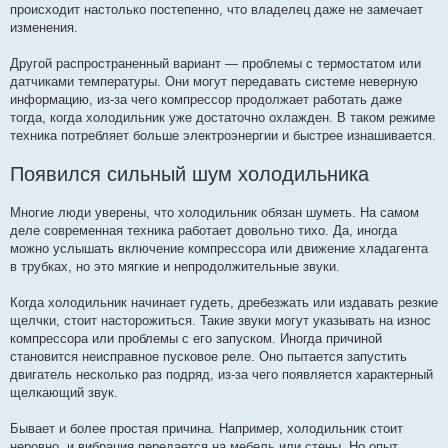
происходит настолько постепенно, что владелец даже не замечает
изменения.
Другой распространенный вариант — проблемы с термостатом или
датчиками температуры. Они могут передавать системе неверную
информацию, из-за чего компрессор продолжает работать даже
тогда, когда холодильник уже достаточно охлажден. В таком режиме
техника потребляет больше электроэнергии и быстрее изнашивается.
Появился сильный шум холодильника
Многие люди уверены, что холодильник обязан шуметь. На самом
деле современная техника работает довольно тихо. Да, иногда
можно услышать включение компрессора или движение хладагента
в трубках, но это мягкие и непродолжительные звуки.
Когда холодильник начинает гудеть, дребезжать или издавать резкие
щелчки, стоит насторожиться. Такие звуки могут указывать на износ
компрессора или проблемы с его запуском. Иногда причиной
становится неисправное пусковое реле. Оно пытается запустить
двигатель несколько раз подряд, из-за чего появляется характерный
щелкающий звук.
Бывает и более простая причина. Например, холодильник стоит
неровно, и вибрация передается на мебель или стены. Но опыт