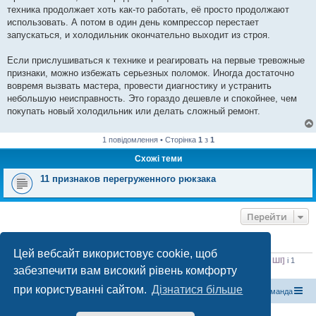
техника продолжает хоть как-то работать, её просто продолжают
использовать. А потом в один день компрессор перестает
запускаться, и холодильник окончательно выходит из строя.
Если прислушиваться к технике и реагировать на первые тревожные
признаки, можно избежать серьезных поломок. Иногда достаточно
вовремя вызвать мастера, провести диагностику и устранить
небольшую неисправность. Это гораздо дешевле и спокойнее, чем
покупать новый холодильник или делать сложный ремонт.
1 повідомлення • Сторінка
1
з
1
Схожі теми
11 признаков перегруженного рюкзака
Перейти
ХТО ЗАРАЗ ОНЛАЙН
Цей вебсайт використовує cookie, щоб
Зараз переглядають цей форум:
Bing [пошуковий бот]
,
ClaudeBot [бот ШІ]
і 1
забезпечити вам високий рівень комфорту
гість
при користуванні сайтом.
Дізнатися більше
Магазин спорядження
Туристичний форум «Рюкзак»
Команда