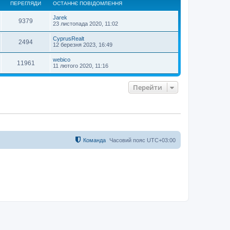
ПЕРЕГЛЯДИ
ОСТАННЄ ПОВІДОМЛЕННЯ
р
и
Jarek
9379
23 листопада 2020, 11:02
CyprusRealt
2494
12 березня 2023, 16:49
webico
11961
11 лютого 2020, 11:16
Перейти
Команда
Часовий пояс
UTC+03:00