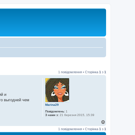
1 повідомлення • Сторінка
1
з
1
ий и
то выгодней чем
Marina29
Повідомлень:
1
З нами з:
21 березня 2015, 15:39
Д
о
1 повідомлення • Сторінка
1
з
1
г
о