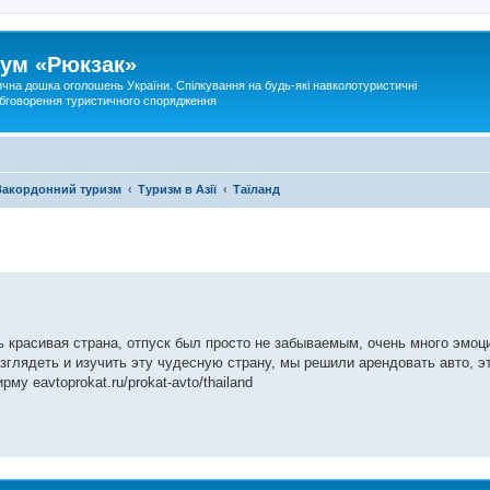
ум «Рюкзак»
ична дошка оголошень України. Спілкування на будь-які навколотуристичні
 обговорення туристичного спорядження
Закордонний туризм
Туризм в Азії
Таїланд
 красивая страна, отпуск был просто не забываемым, очень много эмоц
зглядеть и изучить эту чудесную страну, мы решили арендовать авто, э
у eavtoprokat.ru/prokat-avto/thailand