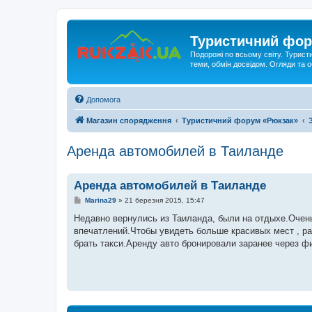
Туристичний фор
Подорожі по всьому світу. Турист
теми, обмін досвідом. Огляди та
Допомога
Магазин спорядження
Туристичний форум «Рюкзак»
Аренда автомобилей в Таиланде
Аренда автомобилей в Таиланде
П
Marina29
»
21 березня 2015, 15:47
о
в
Недавно вернулись из Таиланда, были на отдыхе.Очень
і
впечатлений.Чтобы увидеть больше красивых мест , ра
д
о
брать такси.Аренду авто бронировали заранее через фирм
м
л
е
н
н
я