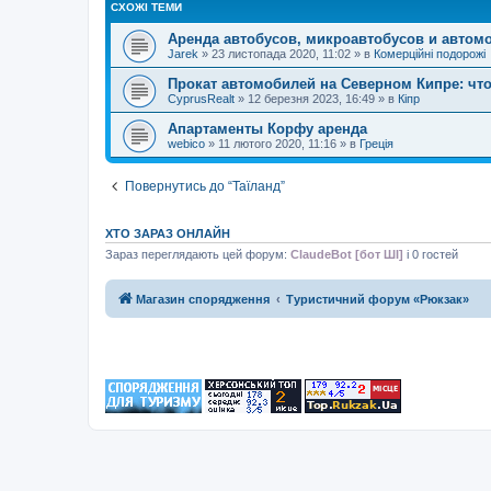
СХОЖІ ТЕМИ
Аренда автобусов, микроавтобусов и автом
Jarek
»
23 листопада 2020, 11:02
» в
Комерційні подорожі
Прокат автомобилей на Северном Кипре: что
CyprusRealt
»
12 березня 2023, 16:49
» в
Кіпр
Апартаменты Корфу аренда
webico
»
11 лютого 2020, 11:16
» в
Греція
Повернутись до “Таїланд”
ХТО ЗАРАЗ ОНЛАЙН
Зараз переглядають цей форум:
ClaudeBot [бот ШІ]
і 0 гостей
Магазин спорядження
Туристичний форум «Рюкзак»