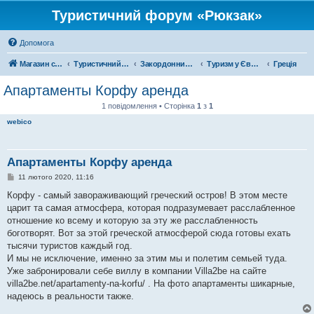
Туристичний форум «Рюкзак»
Допомога
Магазин спорядження
Туристичний форум «Рюкзак»
Закордонний туризм
Туризм у Європі
Греція
Апартаменты Корфу аренда
1 повідомлення • Сторінка
1
з
1
webico
Апартаменты Корфу аренда
П
11 лютого 2020, 11:16
о
в
Корфу - самый завораживающий греческий остров! В этом месте
і
царит та самая атмосфера, которая подразумевает расслабленное
д
о
отношение ко всему и которую за эту же расслабленность
м
боготворят. Вот за этой греческой атмосферой сюда готовы ехать
л
е
тысячи туристов каждый год.
н
И мы не исключение, именно за этим мы и полетим семьей туда.
н
я
Уже забронировали себе виллу в компании Villa2be на сайте
villa2be.net/apartamenty-na-korfu/ . На фото апартаменты шикарные,
надеюсь в реальности также.