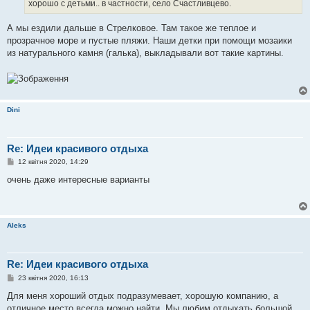
хорошо с детьми.. в частности, село Счастливцево.
л
е
н
А мы ездили дальше в Стрелковое. Там такое же теплое и
н
я
прозрачное море и пустые пляжи. Наши детки при помощи мозаики
из натурального камня (галька), выкладывали вот такие картины.
Dini
Re: Идеи красивого отдыха
П
12 квітня 2020, 14:29
о
в
очень даже интересные варианты
і
д
о
м
л
Aleks
е
н
н
я
Re: Идеи красивого отдыха
П
23 квітня 2020, 16:13
о
в
Для меня хороший отдых подразумевает, хорошую компанию, а
і
отличное место всегда можно найти. Мы любим отдыхать большой