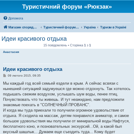
Туристичний форум «Рюкзак»
Допомога
Магазин спорядження
Туристичний форум «Рюкзак»
Україна
Туризм в Україні
Идеи красивого отдыха
15 повідомлень • Сторінка
1
з
1
Анастасия
Идеи красивого отдыха
П
09 лютого 2015, 09:35
о
в
Мы каждый год всей семьей ездели в крым. А сейчас всвязи с
і
нынешней ситуацией задумуешся где можно отдохнуть. Так хотелось
д
о
подышать свежим воздухом, услышать шум воды, пенее птиц.
м
Почувствовать что ты живешь. И тут неажидано, нам предложили
л
е
знакомые поехать в "СОЛНЕЧНЫЙ ПРОВАНС".
н
И когда мы туда приехали то получили огромное удовольствие от
н
я
отдыха. Я сходила на массаж, детям понравился аниматор, и самое
большое удовольствия мы получили от миниральной воды Нафтуся,
бесплатного коно, и позновательных экскурсий...Ой, а какой был
вкусный шашлык... Думаем еще съездить туда... Кому будет