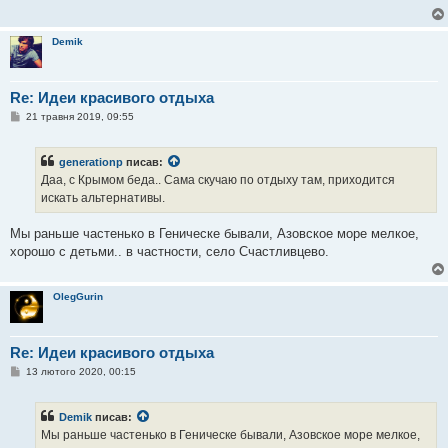
о
м
л
Demik
е
н
н
я
Re: Идеи красивого отдыха
П
21 травня 2019, 09:55
о
в
і
generationp
писав:
д
о
Даа, с Крымом беда.. Сама скучаю по отдыху там, приходится
м
искать альтернативы.
л
е
н
Мы раньше частенько в Геническе бывали, Азовское море мелкое,
н
я
хорошо с детьми.. в частности, село Счастливцево.
OlegGurin
Re: Идеи красивого отдыха
П
13 лютого 2020, 00:15
о
в
і
Demik
писав:
д
о
Мы раньше частенько в Геническе бывали, Азовское море мелкое,
м