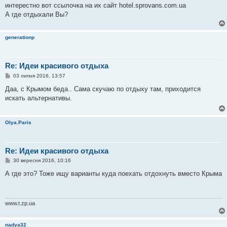
интерестно вот ссылочка на их сайт hotel.sprovans.com.ua
А где отдыхали Вы?
generationp
Re: Идеи красивого отдыха
П
03 липня 2016, 13:57
о
в
Даа, с Крымом беда.. Сама скучаю по отдыху там, приходится
і
искать альтернативы.
д
о
м
л
Olya.Paris
е
н
н
я
Re: Идеи красивого отдыха
П
30 вересня 2016, 10:16
о
в
А где это? Тоже ищу варианты куда поехать отдохнуть вместо Крыма
і
д
о
м
л
www.t.zp.ua
е
н
н
nadya32
я