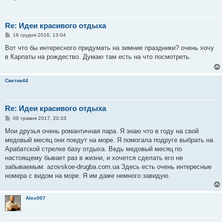
Re: Идеи красивого отдыха
П
18 грудня 2016, 13:04
о
в
Вот что бы интересного придумать на зимние праздники? очень хочу
і
в Карпаты на рождество. Думаю там есть на что посмотреть.
д
о
м
л
Светик44
е
н
н
я
Re: Идеи красивого отдыха
П
09 травня 2017, 20:33
о
в
Мои друзья очень романтичная пара. Я знаю что в году на свой
і
медовый месяц они поедут на море. Я помогала подруге выбрать на
д
о
Арабатской стрелке базу отдыха. Ведь медовый месяц по
м
настоящему бывает раз в жизни, и хочется сделать его не
л
е
забываемым. azovskoe-drugba.com.ua Здесь есть очень интересные
н
номера с видом на море. Я им даже немного завидую.
н
я
Alex007