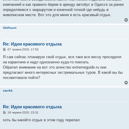
д
о
компанией и как правило берем в аренду автобус в Одессе за ранее
м
определяемся с маршрутом и конечной точкой где нибудь в
л
е
живописном месте. Вот это для меня и есть красивый отдых.
н
н
я
OldTravel
Re: Идеи красивого отдыха
П
07 травня 2020, 17:50
о
в
Я сам сейчас планирую свой отдых, все таки все весну просидели
і
на карантине и надо однозначно куда-то поехать.
д
о
Обратил внимание на вот это агенство extremeguide.ru они
м
предлагают много интересных экстремальных туров. В какой вы бы
л
е
посоветовали пойти?
н
н
я
starikk
Re: Идеи красивого отдыха
П
19 червня 2020, 23:31
о
в
хоть бы какойто отдых в этом году перепал
і
д