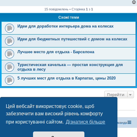
о
м
л
15 повідомлень • Сторінка
1
з
1
е
н
Схожі теми
н
я
Идеи для доработки интерьера дома на колесах
Идеи для бюджетных путешествий с домом на колесах
Лучшее место для отдыха - Барселона
Туристическая качелька — простая конструкция для
отдыха в лесу
5 лучших мест для отдыха в Карпатах, цены 2020
Перейти
Цей вебсайт використовує cookie, щоб
ХТО ЗАРАЗ ОНЛАЙН
забезпечити вам високий рівень комфорту
Зараз переглядають цей форум:
ClaudeBot [бот ШІ]
і 2 гостей
при користуванні сайтом.
Дізнатися більше
Магазин спорядження
Туристичний форум «Рюкзак»
Команда
Працює на phpBB® Forum Software © phpBB Limited