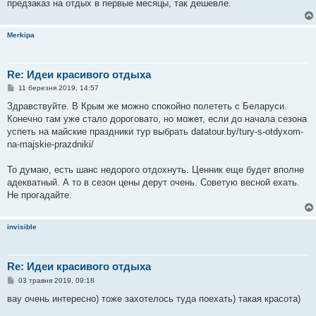
предзаказ на отдых в первые месяцы, так дешевле.
Merkipa
Re: Идеи красивого отдыха
П
11 березня 2019, 14:57
о
в
Здравствуйте. В Крым же можно спокойно полететь с Беларуси.
і
Конечно там уже стало дороговато, но может, если до начала сезона
д
о
успеть на майские праздники тур выбрать datatour.by/tury-s-otdyxom-
м
na-majskie-prazdniki/
л
е
н
То думаю, есть шанс недорого отдохнуть. Ценник еще будет вполне
н
я
адекватный. А то в сезон цены дерут очень. Советую весной ехать.
Не прогадайте.
invisible
Re: Идеи красивого отдыха
П
03 травня 2019, 09:18
о
в
вау очень интересно) тоже захотелось туда поехать) такая красота)
і
д