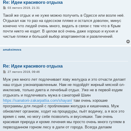
Re: Идеи красивого отдыха
П
03 лютого 2019, 21:31
о
в
Такой же отдых и не хуже можно получить в Одессе или возле неё.
і
Отдыхал как то раз на одесском пляже и остался доволен, минус
д
о
конечно что людей очень много, видать в связи с тем что в Крым
м
почти никто не ездит. В целом всё очень даже хорошо и кухня и
л
е
чистые пляжи и большой выбор апартаментов и развлечений.
н
н
я
amaksimova
Re: Идеи красивого отдыха
П
27 лютого 2019, 09:46
о
в
Муж уже много лет подлечивает язву желудка и это отчасти делает
і
наш отдых узконаправленным. Нам не подойдёт жирный мясной ол-
д
о
инклюзив, только диета и лечебный отдых. Уже не в первой ездим
м
отдыхать и подлечивать мужа в санаторий Шаян
л
е
https://sanatorii-zakarpattia.com/shayan/
там очень хорошие
н
программы для людей с проблемами желудка и кишечника. Муж
н
я
обновляет организм, ходит на процедуры, пьёт водичку, а я все это
время с ним, но могу себе позволить и вкусняшки. Там очень
красивая природа и кроме лечения мы просто очень много гуляем в
первозданном горном лесу в дали от города. Всегда делаем