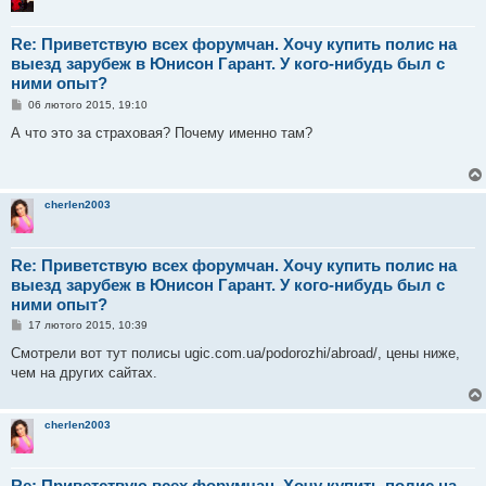
н
я
Re: Приветствую всех форумчан. Хочу купить полис на
выезд зарубеж в Юнисон Гарант. У кого-нибудь был с
ними опыт?
П
06 лютого 2015, 19:10
о
в
А что это за страховая? Почему именно там?
і
д
о
м
л
cherlen2003
е
н
н
я
Re: Приветствую всех форумчан. Хочу купить полис на
выезд зарубеж в Юнисон Гарант. У кого-нибудь был с
ними опыт?
П
17 лютого 2015, 10:39
о
в
Смотрели вот тут полисы ugic.com.ua/podorozhi/abroad/, цены ниже,
і
чем на других сайтах.
д
о
м
л
cherlen2003
е
н
н
я
Re: Приветствую всех форумчан. Хочу купить полис на