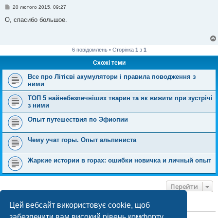
П
20 лютого 2015, 09:27
о
в
О, спасибо большое.
і
д
о
м
л
6 повідомлень • Сторінка
1
з
1
е
н
Схожі теми
н
я
Все про Літієві акумулятори і правила поводження з
ними
ТОП 5 найнебезпечніших тварин та як вижити при зустрічі
з ними
Опыт путешествия по Эфиопии
Чему учат горы. Опыт альпиниста
Жаркие истории в горах: ошибки новичка и личный опыт
Перейти
Цей вебсайт використовує cookie, щоб
ХТО ЗАРАЗ ОНЛАЙН
забезпечити вам високий рівень комфорту
Зараз переглядають цей форум:
ClaudeBot [бот ШІ]
і 1 гість