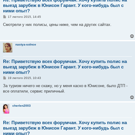
выезд зарубеж в Юнисон Гарант. У кого-нибудь был с
ними опыт?
П
17 лютого 2015, 14:45
о
в
Смотрели у них полисы, цены ниже, чем на других сайтах.
і
д
о
м
л
nastya-solnce
е
н
н
я
Re: Приветствую всех форумчан. Хочу купить полис на
выезд зарубеж в Юнисон Гарант. У кого-нибудь был с
ними опыт?
П
19 лютого 2015, 10:43
о
в
За туризм ничего не скажу, но у меня каско в Юнисоне, было ДТП -
і
все оплатили, сервис приличный.
д
о
м
л
cherlen2003
е
н
н
я
Re: Приветствую всех форумчан. Хочу купить полис на
выезд зарубеж в Юнисон Гарант. У кого-нибудь был с
ними опыт?