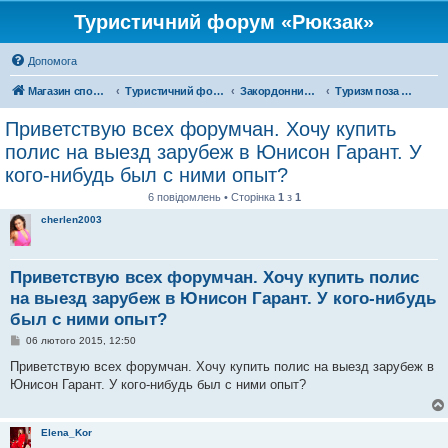
Туристичний форум «Рюкзак»
Допомога
Магазин спорядження
Туристичний форум «Рюкзак»
Закордонний туризм
Туризм поза територією України
Приветствую всех форумчан. Хочу купить
полис на выезд зарубеж в Юнисон Гарант. У
кого-нибудь был с ними опыт?
6 повідомлень • Сторінка
1
з
1
cherlen2003
Приветствую всех форумчан. Хочу купить полис
на выезд зарубеж в Юнисон Гарант. У кого-нибудь
был с ними опыт?
П
06 лютого 2015, 12:50
о
в
Приветствую всех форумчан. Хочу купить полис на выезд зарубеж в
і
Юнисон Гарант. У кого-нибудь был с ними опыт?
д
о
м
л
Elena_Kor
е
н