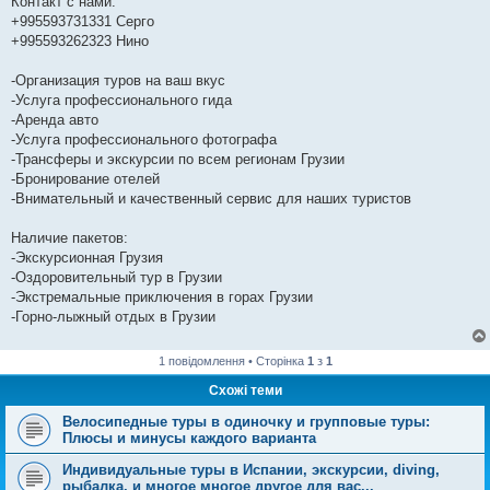
Контакт с нами:
+995593731331 Серго
+995593262323 Нино
-Организация туров на ваш вкус
-Услуга профессионального гида
-Аренда авто
-Услуга профессионального фотографа
-Трансферы и экскурсии по всем регионам Грузии
-Бронирование отелей
-Внимательный и качественный сервис для наших туристов
Наличие пакетов:
-Экскурсионная Грузия
-Оздоровительный тур в Грузии
-Экстремальные приключения в горах Грузии
-Горно-лыжный отдых в Грузии
1 повідомлення • Сторінка
1
з
1
Схожі теми
Велосипедные туры в одиночку и групповые туры:
Плюсы и минусы каждого варианта
Индивидуальные туры в Испании, экскурсии, diving,
рыбалка, и многое многое другое для вас...