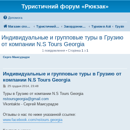
Туристичний форум «Рюкзак»
Допомога
Магазин спорядження
Туристичний форум «Рюкзак»
Закордонний туризм
Туризм в Азії
Грузія
Индивидуальные и групповые туры в Грузию
от компании N.S Tours Georgia
1 повідомлення • Сторінка
1
з
1
Серго Маисурадзе
Индивидуальные и групповые туры в Грузию от
компании N.S Tours Georgia
П
25 грудня 2014, 23:48
о
в
Туры в Грузию от компании N.S Tours Georgia
і
nstoursgeorgia@gmail.com
д
о
Vkontakte - Сергей Маисурадзе
м
л
е
Отзывы о нас по ниже указанной ссылке:
н
www.facebook.com/nstours.georgia
н
я