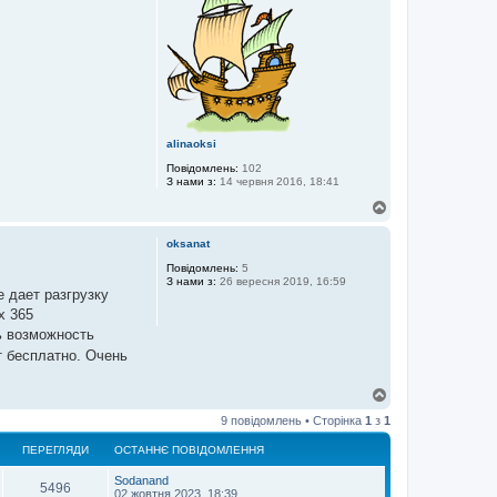
и
alinaoksi
Повідомлень:
102
З нами з:
14 червня 2016, 18:41
Д
о
г
oksanat
о
р
Повідомлень:
5
З нами з:
26 вересня 2019, 16:59
и
е дает разгрузку
х 365
ь возможность
т бесплатно. Очень
Д
о
9 повідомлень • Сторінка
1
з
1
г
о
ПЕРЕГЛЯДИ
ОСТАННЄ ПОВІДОМЛЕННЯ
р
и
Sodanand
5496
02 жовтня 2023, 18:39