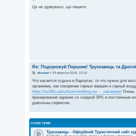
я
о
в
Це не здивувало, що пишите
і
д
о
м
л
е
н
н
я
Re: Подорожуй Першим! Трускавець та Дрого
П
oksanat
»
30 вересня 2019, 15:10
о
в
Что касается отдыха в Карпатах, то что нужно для восс
і
организму, как покорение горных вершин и горный воз
д
о
https://tur365.ua/ru/tours/nedelnyj-tur ... zakarpate/
Очень 
м
бронирования заранее со скидкой 30% и постоянным кл
л
е
довольны сервисом .
н
н
я
СХОЖІ ТЕМИ
Трускавець - Офіційний Туристичний сайт ку
SerhiyH1
»
25 грудня 2019, 15:07
» в
Туризм у Карпатах