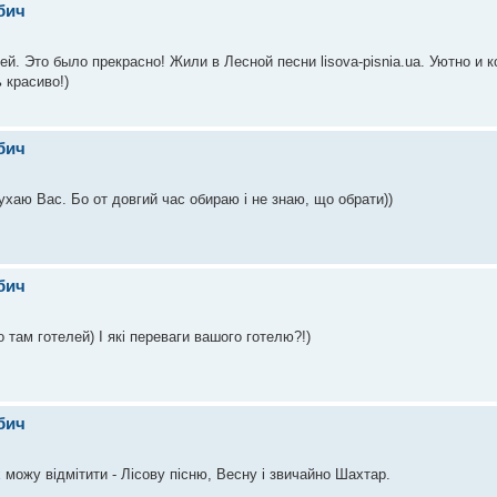
бич
й. Это было прекрасно! Жили в Лесной песни lisova-pisnia.ua. Уютно и 
 красиво!)
бич
ухаю Вас. Бо от довгий час обираю і не знаю, що обрати))
бич
о там готелей) І які переваги вашого готелю?!)
бич
х можу відмітити - Лісову пісню, Весну і звичайно Шахтар.