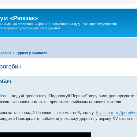
ум «Рюкзак»
ична дошка оголошень України. Спілкування на будь-які навколотуристичні
 обговорення туристичного спорядження
Україна
Туризм у Карпатах
рогобич
обич
Лева
– ведучі тревел-шоу "Подорожуй Першим" вирушили досліджувати 
іччю визначних пам’яток і привітним прийомом місцевих жителів.
инська та Геннадій Попенко – зокрема, побували у
Трускавці та Дрогобич
видами Прикарпаття, побачили унікальну дерев'яну церкву XV століття і