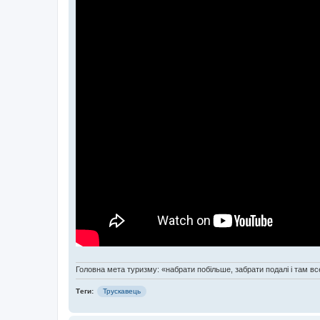
Головна мета туризму: «набрати побільше, забрати подалі і там все
Теги:
Трускавець