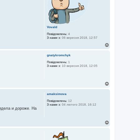
Vovald
Повідомлень:
4
З нами з:
06 вересня 2018, 12:57
Д
о
г
gnatykromchyk
о
р
Повідомлень:
1
З нами з:
10 вересня 2018, 12:05
и
Д
о
г
amaksimova
о
р
Повідомлень:
12
З нами з:
04 лютого 2018, 16:12
и
идела и дороже. На
Д
о
г
о
р