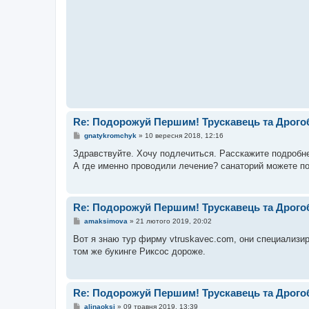
д
о
м
л
е
н
н
я
Re: Подорожуй Першим! Трускавець та Дрого
П
gnatykromchyk
»
10 вересня 2018, 12:16
о
в
Здравствуйте. Хочу подлечиться. Расскажите подробне
і
А где именно проводили лечение? санаторий можете по
д
о
м
л
е
Re: Подорожуй Першим! Трускавець та Дрого
н
н
П
amaksimova
»
21 лютого 2019, 20:02
я
о
в
Вот я знаю тур фирму vtruskavec.com, они специализир
і
том же букинге Риксос дороже.
д
о
м
л
е
Re: Подорожуй Першим! Трускавець та Дрого
н
н
П
alinaoksi
»
09 травня 2019, 13:39