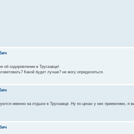
бич
е об оздоровлении в Трускавце!
советовать? Какой будет лучше? не могу определиться.
бич
уются именно на отдыхе в Трускавце. Ну по ценах у них приемлимо, я в
бич