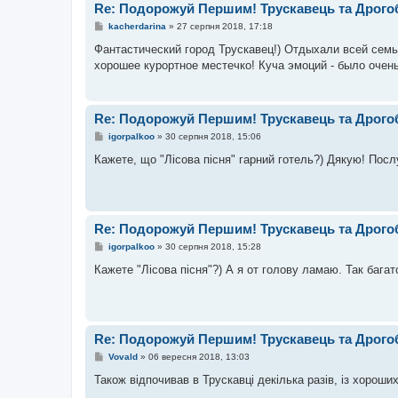
Re: Подорожуй Першим! Трускавець та Дрого
П
kacherdarina
»
27 серпня 2018, 17:18
о
в
Фантастический город Трускавец!) Отдыхали всей семье
і
хорошее курортное местечко! Куча эмоций - было очень
д
о
м
л
е
Re: Подорожуй Першим! Трускавець та Дрого
н
н
П
igorpalkoo
»
30 серпня 2018, 15:06
я
о
в
Кажете, що "Лісова пісня" гарний готель?) Дякую! Посл
і
д
о
м
л
е
Re: Подорожуй Першим! Трускавець та Дрого
н
н
П
igorpalkoo
»
30 серпня 2018, 15:28
я
о
в
Кажете "Лісова пісня"?) А я от голову ламаю. Так багат
і
д
о
м
л
е
Re: Подорожуй Першим! Трускавець та Дрого
н
н
П
Vovald
»
06 вересня 2018, 13:03
я
о
в
Також відпочивав в Трускавці декілька разів, із хороши
і