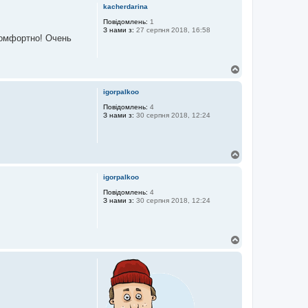
г
kacherdarina
о
р
Повідомлень:
1
З нами з:
27 серпня 2018, 16:58
и
комфортно! Очень
Д
о
г
igorpalkoo
о
р
Повідомлень:
4
З нами з:
30 серпня 2018, 12:24
и
Д
о
г
igorpalkoo
о
р
Повідомлень:
4
З нами з:
30 серпня 2018, 12:24
и
Д
о
г
о
р
и