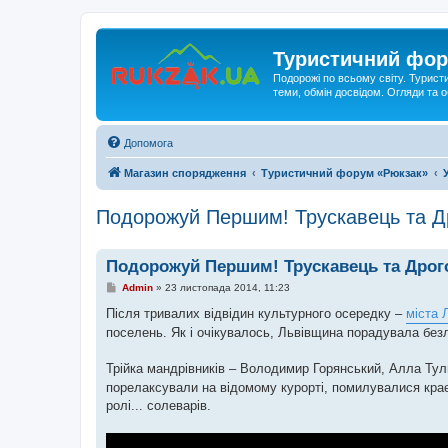
Туристичний фор
Подорожі по всьому світу. Турист
теми, обмін досвідом. Огляди та
Допомога
Магазин спорядження
Туристичний форум «Рюкзак»
Подорожуй Першим! Трускавець та Д
Подорожуй Першим! Трускавець та Дрог
П
Admin
»
23 листопада 2014, 11:23
о
в
Після тривалих відвідин культурного осередку –
міста 
і
поселень. Як і очікувалось, Львівщина порадувала безл
д
о
м
Трійка мандрівників – Володимир Горянський, Алла Тул
л
е
порелаксували на відомому курорті, помилувалися крає
н
ролі... солеварів.
н
я