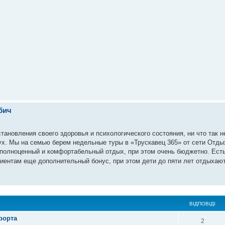
бич
тановления своего здоровья и психологического состояния, ни что так н
дух. Мы на семью берем недельные туры в «Трускавец 365» от сети Отды
полноценный и комфортабельный отдых, при этом очень бюджетно. Ест
иентам еще дополнительный бонус, при этом дети до пяти лет отдыхаю
ВІДПОВІДІ
рорта
2