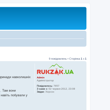
9 повідомлень • Сторінка
1
з
1
принади навколишніх
Admin
Адміністратор
Повідомлень:
7657
З нами з:
02 червня 2012, 23:08
і
. Там вони
Звідки:
Херсон
 навіть побували у