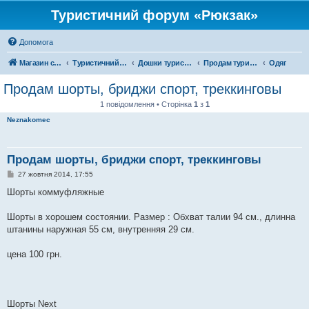
Туристичний форум «Рюкзак»
Допомога
Магазин спорядження
Туристичний форум «Рюкзак»
Дошки туристичних оголошень
Продам туристичне спорядження
Одяг
Продам шорты, бриджи спорт, треккинговы
1 повідомлення • Сторінка
1
з
1
Neznakomec
Продам шорты, бриджи спорт, треккинговы
П
27 жовтня 2014, 17:55
о
в
Шорты коммуфляжные
і
д
о
Шорты в хорошем состоянии. Размер : Обхват талии 94 см., длинна
м
штанины наружная 55 см, внутренняя 29 см.
л
е
н
цена 100 грн.
н
я
Шорты Next