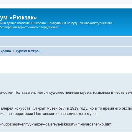
ум «Рюкзак»
ична дошка оголошень України. Спілкування на будь-які навколотуристичні
 обговорення туристичного спорядження
Україна
Туризм в Україні
ностей Полтавы является художественный музей, названый в честь вел
алерея искусств. Открыт музей был в 1919 году, но в то время его эксп
ись на территории Полтавского краеведческого музея.
iy-hudozhestvennyy-muzey-galereya-iskusstv-im-nyaroshenko.html