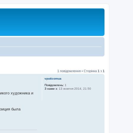
1 повідомлення • Сторінка
1
з
1
vputicomua
Повідомлень:
1
З нами з:
13 жовтня 2014, 21:50
икого художника и
озиция была