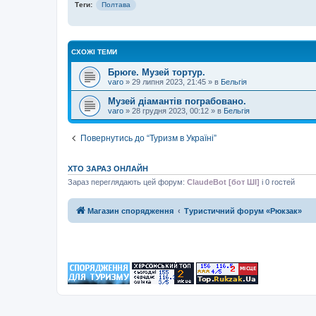
Теги:
Полтава
СХОЖІ ТЕМИ
Брюге. Музей тортур.
varo
»
29 липня 2023, 21:45
» в
Бельгія
Музей діамантів пограбовано.
varo
»
28 грудня 2023, 00:12
» в
Бельгія
Повернутись до “Туризм в Україні”
ХТО ЗАРАЗ ОНЛАЙН
Зараз переглядають цей форум:
ClaudeBot [бот ШІ]
і 0 гостей
Магазин спорядження
Туристичний форум «Рюкзак»