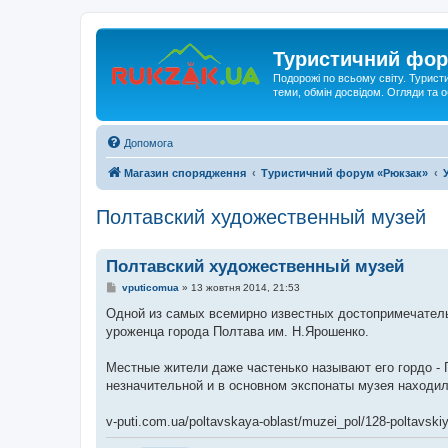
Туристичний фор
Подорожі по всьому світу. Турист
теми, обмін досвідом. Огляди та
Допомога
Магазин спорядження
Туристичний форум «Рюкзак»
Полтавский художественный музей
Полтавский художественный музей
П
vputicomua
»
13 жовтня 2014, 21:53
о
в
Одной из самых всемирно известных достопримечатель
і
уроженца города Полтава им. Н.Ярошенко.
д
о
м
Местные жители даже частенько называют его гордо - Г
л
е
незначительной и в основном экспонаты музея находил
н
н
я
v-puti.com.ua/poltavskaya-oblast/muzei_pol/128-poltavsk