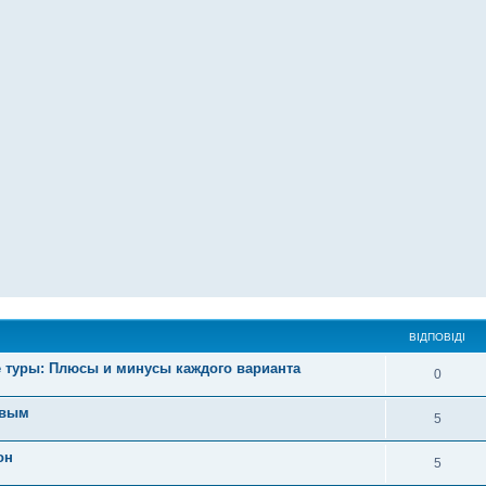
ВІДПОВІДІ
 туры: Плюсы и минусы каждого варианта
0
овым
5
он
5