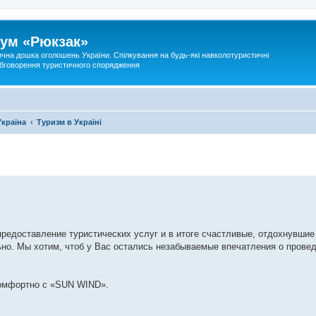
ум «Рюкзак»
ична дошка оголошень України. Спілкування на будь-які навколотуристичні
 обговорення туристичного спорядження
Україна
Туризм в Україні
редоставление туристических услуг и в итоге счастливые, отдохнувшие
но. Мы хотим, чтоб у Вас остались незабываемые впечатления о провед
комфортно с «SUN WIND».