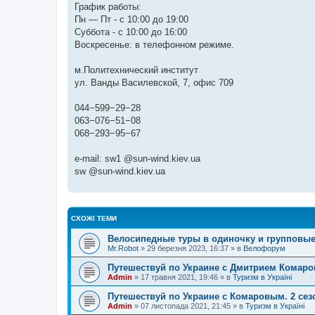
График работы:
Пн — Пт - с 10:00 до 19:00
Суббота - с 10:00 до 16:00
Воскресенье: в телефонном режиме.
м.Политехнический институт
ул. Ванды Василевской, 7, офис 709
044−599−29−28
063−076−51−08
068−293−95−67
e-mail: sw1 @sun-wind.kiev.ua
sw @sun-wind.kiev.ua
СХОЖІ ТЕМИ
Велосипедные туры в одиночку и групповые
Mr.Robot
»
29 березня 2023, 16:37
» в
Велофорум
Путешествуй по Украине с Дмитрием Комар
Admin
»
17 травня 2021, 19:46
» в
Туризм в Україні
Путешествуй по Украине с Комаровым. 2 сез
Admin
»
07 листопада 2021, 21:45
» в
Туризм в Україні