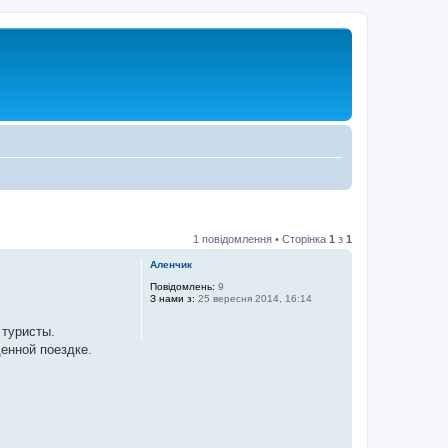
1 повідомлення • Сторінка
1
з
1
Аленчик
Повідомлень:
9
З нами з:
25 вересня 2014, 16:14
 туристы.
енной поездке.