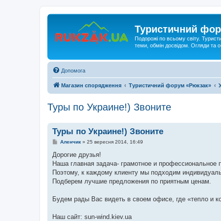
Туристичний фор
Подорожі по всьому світу. Турист
теми, обмін досвідом. Огляди та
Допомога
Магазин спорядження
Туристичний форум «Рюкзак»
Туры по Украине!) Звоните
Туры по Украине!) Звоните
П
Аленчик
»
25 вересня 2014, 16:49
о
в
Дорогие друзья!
і
Наша главная задача- грамотное и профессиональное п
д
о
Поэтому, к каждому клиенту мы подходим индивидуаль
м
Подберем лучшие предложения по приятным ценам.
л
е
н
Будем рады Вас видеть в своем офисе, где «тепло и 
н
я
Наш сайт: sun-wind.kiev.ua