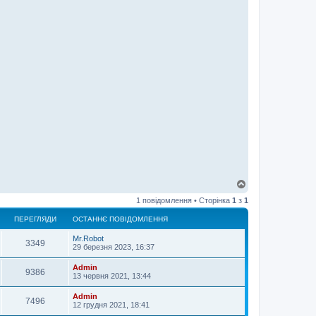
Д
о
1 повідомлення • Сторінка
1
з
1
г
о
ПЕРЕГЛЯДИ
ОСТАННЄ ПОВІДОМЛЕННЯ
р
и
Mr.Robot
3349
29 березня 2023, 16:37
Admin
9386
13 червня 2021, 13:44
Admin
7496
12 грудня 2021, 18:41