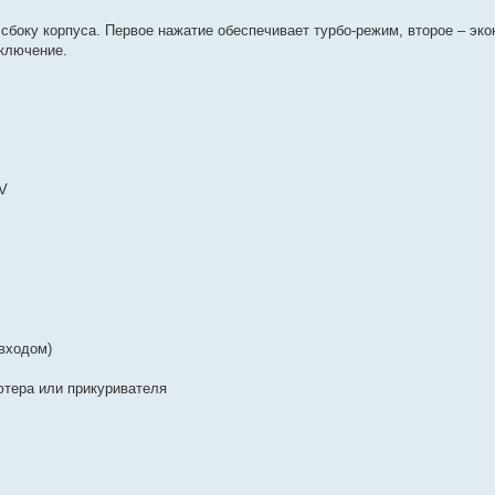
боку корпуса. Первое нажатие обеспечивает турбо-режим, второе – экон
ключение.
7V
 входом)
ютера или прикуривателя