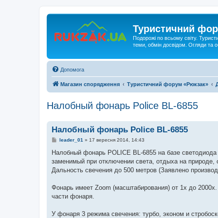
Туристичний фор
Подорожі по всьому світу. Турист
теми, обмін досвідом. Огляди та
Допомога
Магазин спорядження
Туристичний форум «Рюкзак»
Налобный фонарь Police BL-6855
Налобный фонарь Police BL-6855
П
leader_01
»
17 вересня 2014, 14:43
о
в
Налобный фонарь POLICE BL-6855 на базе светодиода Q
і
заменимый при отключении света, отдыха на природе, 
д
о
Дальность свечения до 500 метров (Заявлено произво
м
л
е
Фонарь имеет Zoom (масштабирования) от 1х до 2000х.
н
части фонаря.
н
я
У фонаря 3 режима свечения: турбо, эконом и стробоск