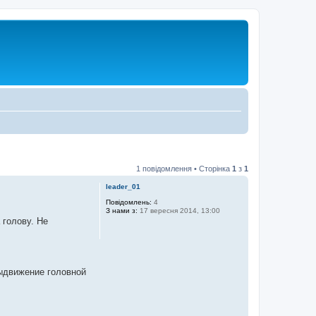
1 повідомлення • Сторінка
1
з
1
leader_01
Повідомлень:
4
З нами з:
17 вересня 2014, 13:00
 голову. Не
выдвижение головной