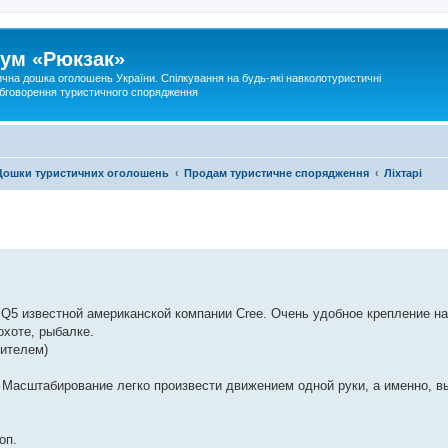
ум «Рюкзак»
ична дошка оголошень України. Спілкування на будь-які навколотуристичні
 обговорення туристичного спорядження
Дошки туристичних оголошень
Продам туристичне спорядження
Ліхтарі
5 известной американской компании Cree. Очень удобное крепление на
охоте, рыбалке.
дителем)
 Масштабирование легко произвести движением одной руки, а именно, 
оп.