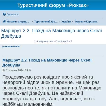
Туристичний форум «Рюкзак»
Допомога
Магазин спорядження
Туристичний форум «Рюкзак»
Україна
Туризм у Карпатах
Маршрут 2.2. Похід на Маковицю через Скелі
Довбуша
1 повідомлення • Сторінка
1
з
1
yaremche3000
Маршрут 2.2. Похід на Маковицю через Скелі
Довбуша
П
11 серпня 2014, 13:14
о
Продовжуємо розповідати про якісний та
в
і
недорогий відпочинок в Яремче. На цей раз
д
о
розповідь про те, як потрапити на Маковицю
м
л
через Скелі Довбуша. Це найважчий
е
н
маршрут на цю гору. Але, водночас, він є
н
я
найбільш мальовничім.