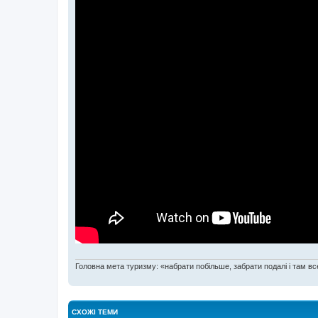
Головна мета туризму: «набрати побільше, забрати подалі і там все
СХОЖІ ТЕМИ