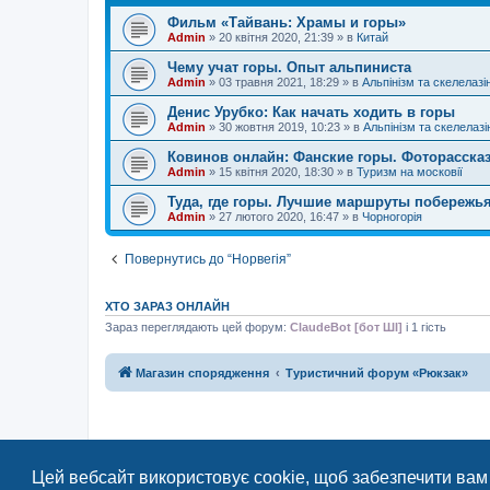
Фильм «Тайвань: Храмы и горы»
Admin
»
20 квітня 2020, 21:39
» в
Китай
Чему учат горы. Опыт альпиниста
Admin
»
03 травня 2021, 18:29
» в
Альпінізм та скелелазі
Денис Урубко: Как начать ходить в горы
Admin
»
30 жовтня 2019, 10:23
» в
Альпінізм та скелелазі
Ковинов онлайн: Фанские горы. Фоторасска
Admin
»
15 квітня 2020, 18:30
» в
Туризм на московії
Туда, где горы. Лучшие маршруты побережь
Admin
»
27 лютого 2020, 16:47
» в
Чорногорія
Повернутись до “Норвегія”
ХТО ЗАРАЗ ОНЛАЙН
Зараз переглядають цей форум:
ClaudeBot [бот ШІ]
і 1 гість
Магазин спорядження
Туристичний форум «Рюкзак»
Цей вебсайт використовує cookie, щоб забезпечити вам