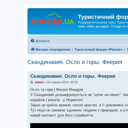
Туристичний фор
Подорожі по всьому світу. Турист
теми, обмін досвідом. Огляди та
Допомога
Магазин спорядження
Туристичний форум «Рюкзак»
Скандинавия. Осло и горы. Феерия
Скандинавия. Осло и горы. Феерия
П
Admin
»
04 серпня 2014, 00:55
о
в
Осло та гори | Феєрія Мандрів
і
У Скандинавії розшифровується як "шлях на північ": ба
д
о
кораблів і вікінгів - у Норвегію!
м
Зараз ця країна вражає своєю красою, а її дивовижні л
л
е
Тут ніщо не заважає єднанню людини з природою, а ул
н
новий контекст для його сприйняття.
н
я