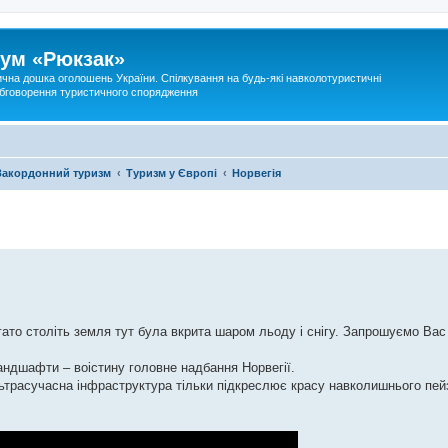
ум «Рюкзак»
ична дошка оголошень України. Спілкування на будь-які навколотуристичні
 обговорення туристичного спорядження
Закордонний туризм
Туризм у Європі
Норвегія
гато століть земля тут була вкрита шаром льоду і снігу. Запрошуємо Вас 
андшафти – воістину головне надбання Норвегії.
ьтрасучасна інфраструктура тільки підкреслює красу навколишнього пей