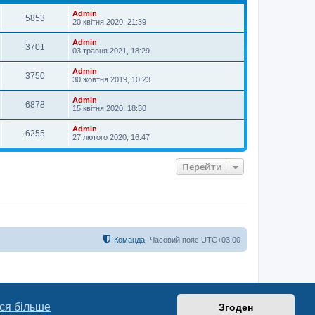
и
Admin
5853
20 квітня 2020, 21:39
Admin
3701
03 травня 2021, 18:29
Admin
3750
30 жовтня 2019, 10:23
Admin
6878
15 квітня 2020, 18:30
Admin
6255
27 лютого 2020, 16:47
Перейти
Команда
Часовий пояс
UTC+03:00
ся більше
Згоден