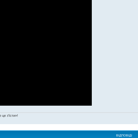
 це з'їсти»!
ВІДПОВІДІ