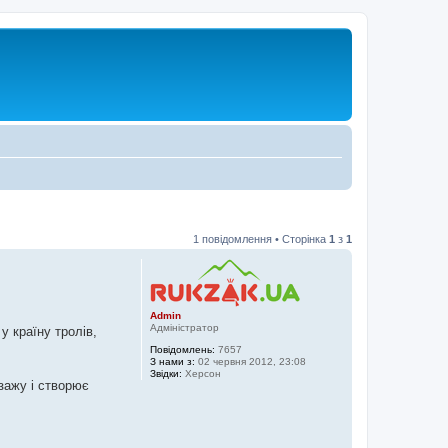
1 повідомлення • Сторінка
1
з
1
Admin
Адміністратор
у країну тролів,
Повідомлень:
7657
З нами з:
02 червня 2012, 23:08
Звідки:
Херсон
зажу і створює