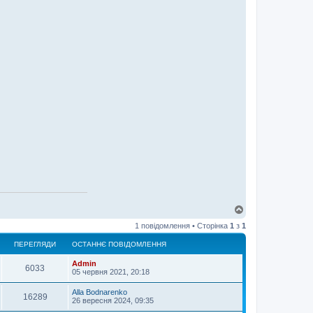
Д
о
1 повідомлення • Сторінка
1
з
1
г
о
ПЕРЕГЛЯДИ
ОСТАННЄ ПОВІДОМЛЕННЯ
р
и
Admin
6033
05 червня 2021, 20:18
Alla Bodnarenko
16289
26 вересня 2024, 09:35