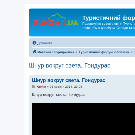
Туристичний фор
Подорожі по всьому світу. Турист
теми, обмін досвідом. Огляди та
Допомога
Магазин спорядження
Туристичний форум «Рюкзак»
Шнур вокруг света. Гондурас
Шнур вокруг света. Гондурас
П
Admin
»
03 серпня 2014, 23:08
о
в
Шнур вокруг света. Гондурас
і
д
о
м
л
е
н
н
я