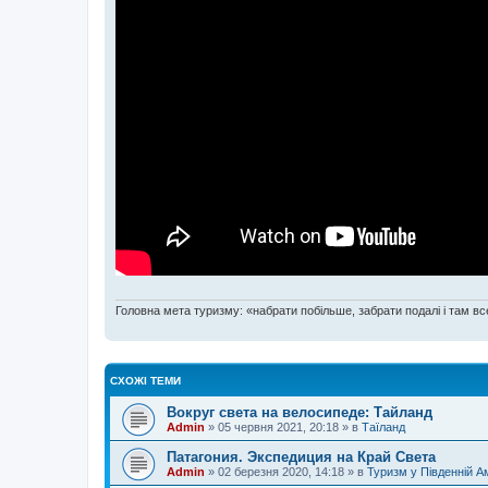
Головна мета туризму: «набрати побільше, забрати подалі і там все
СХОЖІ ТЕМИ
Вокруг света на велосипеде: Тайланд
Admin
»
05 червня 2021, 20:18
» в
Таїланд
Патагония. Экспедиция на Край Света
Admin
»
02 березня 2020, 14:18
» в
Туризм у Південній А