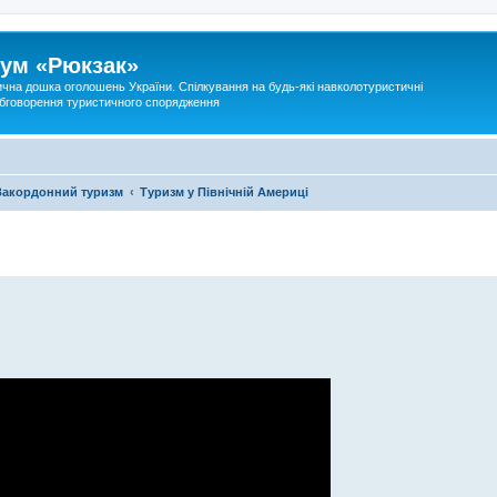
ум «Рюкзак»
ична дошка оголошень України. Спілкування на будь-які навколотуристичні
 обговорення туристичного спорядження
Закордонний туризм
Туризм у Північній Америці