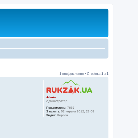
1 повідомлення • Сторінка
1
з
1
Admin
Адміністратор
Повідомлень:
7657
З нами з:
02 червня 2012, 23:08
Звідки:
Херсон