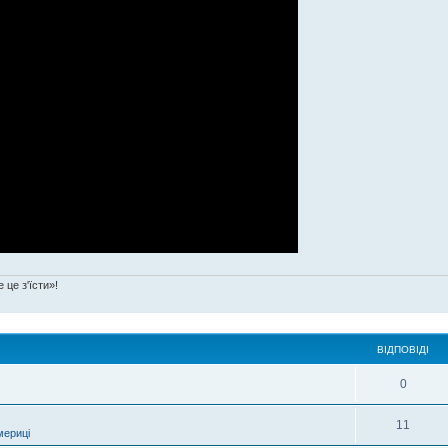
 це з'їсти»!
ВІДПОВІДІ
0
11
мериці