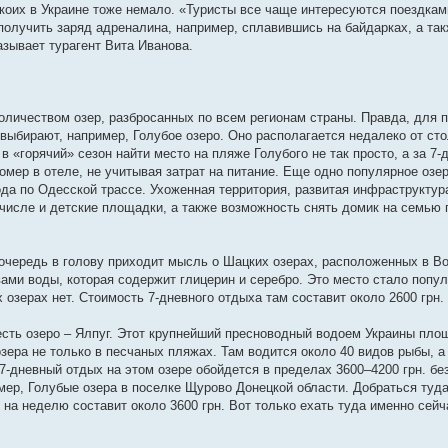
, коих в Украине тоже немало. «Туристы все чаще интересуются поездкам
 получить заряд адреналина, например, сплавившись на байдарках, а та
азывает турагент Вита Иванова.
оличеством озер, разбросанных по всем регионам страны. Правда, для 
 выбирают, например, Голубое озеро. Оно располагается недалеко от ст
 «горячий» сезон найти место на пляже Голубого не так просто, а за 7
номер в отеле, не учитывая затрат на питание. Еще одно популярное озе
рода по Одесской трассе. Ухоженная территория, развитая инфраструктур
числе и детские площадки, а также возможность снять домик на семью 
очередь в голову приходит мысль о Шацких озерах, расположенных в В
ами воды, которая содержит глицерин и серебро. Это место стало поп
 озерах нет. Стоимость 7-дневного отдыха там составит около 2600 грн. 
есть озеро – Ялпуг. Этот крупнейший пресноводный водоем Украины пло
озера не только в песчаных пляжах. Там водится около 40 видов рыбы, 
-дневный отдых на этом озере обойдется в пределах 3600–4200 грн. без
имер, Голубые озера в поселке Щурово Донецкой области. Добраться туд
 на неделю составит около 3600 грн. Вот только ехать туда именно сейч