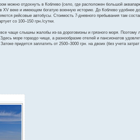
ором можно отдохнуть в Коблево (село, где расположен большой аквапар
 в XV веке и имеющем богатую военную историю. До Коблево удобнее до
ляются рейсовые автобусы. Стоимость 7-дневного пребывания там состав
тует со 100–150 грн./сутки.
с все чаще слышны жалобы из-за дороговизны и грязного моря. Поэтому 
. Здесь море гораздо чище, а разнообразие отелей и пансионатов удовле
Затоке придется заплатить от 2500–3000 грн. на двоих (без учета затрат 