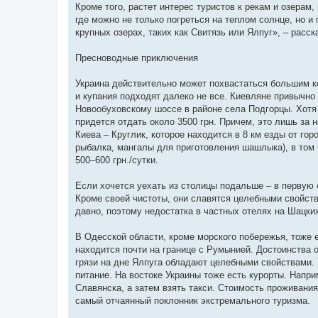
Кроме того, растет интерес туристов к рекам и озерам
где можно не только погреться на теплом солнце, но и
крупных озерах, таких как Свитязь или Ялпуг», – расск
Пресноводные приключения
Украина действительно может похвастаться большим к
и купания подходят далеко не все. Киевляне привычно
Новообуховскому шоссе в районе села Подгорцы. Хотя в
придется отдать около 3500 грн. Причем, это лишь за 
Киева – Круглик, которое находится в 8 км езды от го
рыбалка, мангалы для приготовления шашлыка), в том 
500–600 грн./сутки.
Если хочется уехать из столицы подальше – в первую 
Кроме своей чистоты, они славятся целебными свойств
давно, поэтому недостатка в частных отелях на Шацких
В Одесской области, кроме морского побережья, тоже 
находится почти на границе с Румынией. Достоинства 
грязи на дне Ялпуга обладают целебными свойствами. 7
питание. На востоке Украины тоже есть курорты. Напр
Славянска, а затем взять такси. Стоимость проживания
самый отчаянный поклонник экстремального туризма.