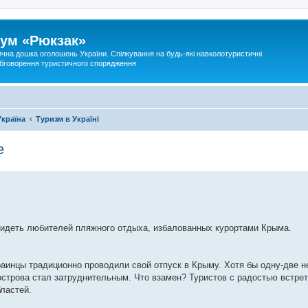
ум «Рюкзак»
ична дошка оголошень України. Спілкування на будь-які навколотуристичні
 обговорення туристичного спорядження
Україна
Туризм в Україні
е
 видеть любителей пляжного отдыха, избалованных курортами Крыма.
раинцы традиционно проводили свой отпуск в Крыму. Хотя бы одну-две не
острова стал затруднительным. Что взамен? Туристов с радостью встре
ластей.