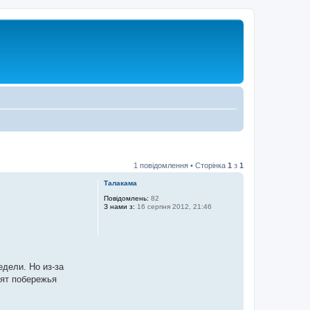
1 повідомлення • Сторінка
1
з
1
Талакама
Повідомлень:
82
З нами з:
16 серпня 2012, 21:46
дели. Но из-за
тят побережья