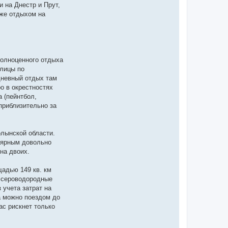
и на Днестр и Прут,
кже отдыхом на
полноценного отдыха
олицы по
-дневный отдых там
ро в окрестностях
а (пейнтбол,
приблизительно за
олынской области.
улярным довольно
на двоих.
щадью 149 кв. км
а сероводородные
 учета затрат на
а можно поездом до
ас рискнет только