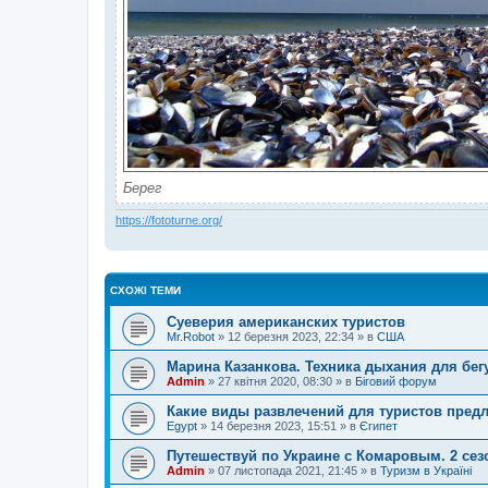
Берег
https://fototurne.org/
СХОЖІ ТЕМИ
Суеверия американских туристов
Mr.Robot
»
12 березня 2023, 22:34
» в
США
Марина Казанкова. Техника дыхания для бег
Admin
»
27 квітня 2020, 08:30
» в
Біговий форум
Какие виды развлечений для туристов предл
Egypt
»
14 березня 2023, 15:51
» в
Єгипет
Путешествуй по Украине с Комаровым. 2 сез
Admin
»
07 листопада 2021, 21:45
» в
Туризм в Україні