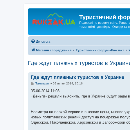
Туристичний фор
Подорожі по всьому світу. Турист
теми, обмін досвідом. Огляди та
Допомога
Магазин спорядження
Туристичний форум «Рюкзак»
Где ждут пляжных туристов в Украин
Где ждут пляжных туристов в Украине
П
Талакама
»
09 липня 2014, 15:16
о
в
05-06-2014 11:03
і
«Деньги» решили выяснить, где в Украине будут рады
д
о
м
л
е
Несмотря на плохой сервис и высокие цены, многие ук
н
новых политических реалий доступ на побережье полу
н
я
Одесской, Николаевской, Херсонской и Запорожской об