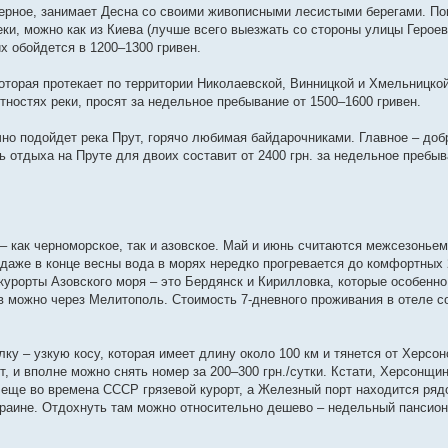
верное, занимает Десна со своими живописными лесистыми берегами. По
и, можно как из Киева (лучше всего выезжать со стороны улицы Героев 
х обойдется в 1200–1300 гривен.
оторая протекает по территории Николаевской, Винницкой и Хмельницкой
ностях реки, просят за недельное пребывание от 1500–1600 гривен.
чно подойдет река Прут, горячо любимая байдарочниками. Главное – доб
 отдыха на Пруте для двоих составит от 2400 грн. за недельное пребыв
– как черноморское, так и азовское. Май и июнь считаются межсезоньем
 даже в конце весны вода в морях нередко прогревается до комфортных 
курорты Азовского моря – это Бердянск и Кирилловка, которые особенн
в можно через Мелитополь. Стоимость 7-дневного проживания в отеле со
ку – узкую косу, которая имеет длину около 100 км и тянется от Херсон
, и вполне можно снять номер за 200–300 грн./сутки. Кстати, Херсонщи
 еще во времена СССР грязевой курорт, а Железный порт находится ря
раине. Отдохнуть там можно относительно дешево – недельный пансион