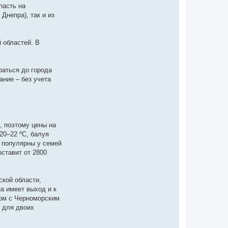
пасть на
Днепра), так и из
 областей. В
раться до города
ание – без учета
, поэтому цены на
20–22 ºС, балуя
о популярны у семей
ставит от 2800
ской области,
на имеет выход и к
дом с Черноморским
 для двоих