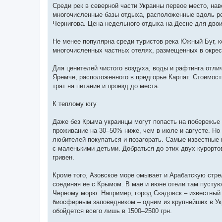
Среди рек в северной части Украины первое место, на
многочисленные базы отдыха, расположенные вдоль рек
Чернигова. Цена недельного отдыха на Десне для двои
Не менее популярна среди туристов река Южный Буг, к
многочисленных частных отелях, размещенных в окрест
Для ценителей чистого воздуха, воды и рафтинга отли
Яремче, расположенного в предгорье Карпат. Стоимость
трат на питание и проезд до места.
К теплому югу
Даже без Крыма украинцы могут попасть на побережье 
проживание на 30–50% ниже, чем в июле и августе. Но
любителей покупаться и позагорать. Самые известные 
с маленькими детьми. Добраться до этих двух курорто
гривен.
Кроме того, Азовское море омывает и Арабатскую стрел
соединяя ее с Крымом. В мае и июне отели там пустуют
Черному морю. Например, город Скадовск – известный
биосферным заповедником – одним из крупнейших в Ук
обойдется всего лишь в 1500–2500 грн.