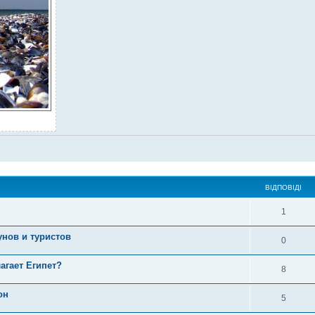
ВІДПОВІДІ
1
унов и туристов
0
агает Египет?
8
он
5