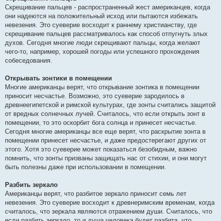
Скрещивание пальцев - распространенный жест американцев, когда
они надеются на положительный исход или пытаются избежать
невезения. Это суеверие восходит к раннему христианству, где
скрещивание пальцев рассматривалось как способ отпугнуть злых
духов. Сегодня многие люди скрещивают пальцы, когда желают
чего-то, например, хорошей погоды или успешного прохождения
собеседования.
Открывать зонтики в помещении
Многие американцы верят, что открывание зонтика в помещении
приносит несчастье. Возможно, это суеверие зародилось в
древнеегипетской и римской культурах, где зонты считались защитой
от вредных солнечных лучей. Считалось, что если открыть зонт в
помещении, то это оскорбит бога солнца и принесет несчастье.
Сегодня многие американцы все еще верят, что раскрытие зонта в
помещении принесет несчастье, и даже предостерегают других от
этого. Хотя это суеверие может показаться безобидным, важно
помнить, что зонты призваны защищать нас от стихии, и они могут
быть полезны даже при использовании в помещении.
Разбить зеркало
Американцы верят, что разбитое зеркало приносит семь лет
невезения. Это суеверие восходит к древнеримским временам, когда
считалось, что зеркала являются отражением души. Считалось, что
если разбить зеркало, то и душа человека будет разбита, что