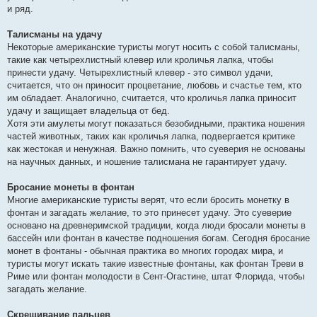
и ряд.
Талисманы на удачу
Некоторые американские туристы могут носить с собой талисманы,
такие как четырехлистный клевер или кроличья лапка, чтобы
принести удачу. Четырехлистный клевер - это символ удачи,
считается, что он приносит процветание, любовь и счастье тем, кто
им обладает. Аналогично, считается, что кроличья лапка приносит
удачу и защищает владельца от бед.
Хотя эти амулеты могут показаться безобидными, практика ношения
частей животных, таких как кроличья лапка, подвергается критике
как жестокая и ненужная. Важно помнить, что суеверия не основаны
на научных данных, и ношение талисмана не гарантирует удачу.
Бросание монеты в фонтан
Многие американские туристы верят, что если бросить монетку в
фонтан и загадать желание, то это принесет удачу. Это суеверие
основано на древнеримской традиции, когда люди бросали монеты в
бассейн или фонтан в качестве подношения богам. Сегодня бросание
монет в фонтаны - обычная практика во многих городах мира, и
туристы могут искать такие известные фонтаны, как фонтан Треви в
Риме или фонтан молодости в Сент-Огастине, штат Флорида, чтобы
загадать желание.
Скрещивание пальцев