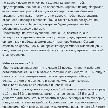
по дереву после того, как вы сделали заявление, чтобы
предотвратить несчастье или обеспечить хороший исход. Например,
если кто-то говорит: «Я никогда не попадал в автомобильные
аварии», то он может постучать по дереву, чтобы предотвратить
сглаз, если попадет в аварию. Точно так же можно постучать по
дереву, сказав: «Надеюсь, завтра не будет дождя», чтобы
обеспечить хорошую погоду.
Происхождение этого суеверия неясно, но, возможно, оно
зародилось в древних языческих культурах, где деревья считались
священными и обладающими защитными свойствами. Сегодня
стучать по дереву - обычная практика среди многих американцев, и
они даже могут использовать фразу «стучать по дереву», говоря об
этом суеверии.
Избегание числа 13
Многие американцы верят, что число 13 несчастливое, и избегают
останавливаться на 13-м этаже в гостинице или сидеть в 13-м ряду в
самолете. Это суеверие известно как трискайдекафобия, и
считается, что оно возникло в древних культурах, которые
связывали число 13 со смертью и невезением.
В США некоторые здания пропускают 13-й этаж и поднимаются сразу
с 12-го на 14-й, а некоторые самолеты пропускают 13-й ряд. Это
делается для того, чтобы успокоить людей, верящих в это суеверие,
и не доставлять им неудобств. Однако эта практика не является
универсальной, и многие здания и авиакомпании включают 13-й этаж