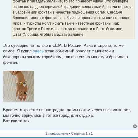
е
фонтан и загадать желание, то это принесет удачу. Это суеверие
н
основано на древнеримской традиции, когда люди бросали монеты
н
я
в бассейн или фонтан в качестве подношения богам. Сегодня
бросание монет в фонтаны - обычная практика во многих городах
мира, и туристы могут искать такие известные фонтаны, как
фонтан Треви в Риме или фонтан молодости в Сент-Огастине,
штат Флорида, чтобы загадать желание.
Это суеверие не только в США. В России, Азии и Европе, то же
самое. Я купил
здесь
жене объемный браслет с монетой и
биколорным замком-карабином, так она сняла монету и бросила в
фонтан.
Браслет в красоте не пострадал, но мы потом через несколько лет,
мы точно вернулись в тот же город для отдыха.
Вот как-то так.
2 повідомлень • Сторінка
1
з
1