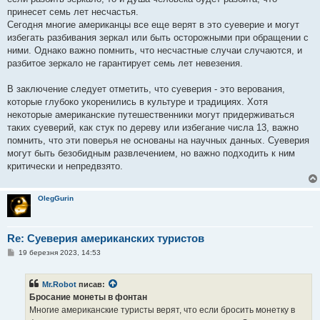
принесет семь лет несчастья.
Сегодня многие американцы все еще верят в это суеверие и могут
избегать разбивания зеркал или быть осторожными при обращении с
ними. Однако важно помнить, что несчастные случаи случаются, и
разбитое зеркало не гарантирует семь лет невезения.
В заключение следует отметить, что суеверия - это верования,
которые глубоко укоренились в культуре и традициях. Хотя
некоторые американские путешественники могут придерживаться
таких суеверий, как стук по дереву или избегание числа 13, важно
помнить, что эти поверья не основаны на научных данных. Суеверия
могут быть безобидным развлечением, но важно подходить к ним
критически и непредвзято.
OlegGurin
Re: Суеверия американских туристов
П
19 березня 2023, 14:53
о
в
і
Mr.Robot
писав:
д
о
Бросание монеты в фонтан
м
Многие американские туристы верят, что если бросить монетку в
л