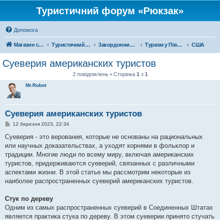
Туристичний форум «Рюкзак»
Допомога
Магазин спорядження
Туристичний форум «Рюкзак»
Закордонний туризм
Туризм у Північній Америці
США
Суеверия американских туристов
2 повідомлень • Сторінка
1
з
1
Mr.Robot
Суеверия американских туристов
П
12 березня 2023, 22:34
о
в
Суеверия - это верования, которые не основаны на рациональных
і
или научных доказательствах, а уходят корнями в фольклор и
д
о
традиции. Многие люди по всему миру, включая американских
м
туристов, придерживаются суеверий, связанных с различными
л
е
аспектами жизни. В этой статье мы рассмотрим некоторые из
н
наиболее распространенных суеверий американских туристов.
н
я
Стук по дереву
Одним из самых распространенных суеверий в Соединенных Штатах
является практика стука по дереву. В этом суеверии принято стучать