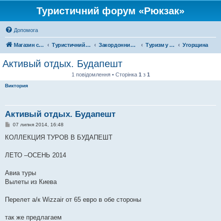
Туристичний форум «Рюкзак»
Допомога
Магазин спорядження
Туристичний форум «Рюкзак»
Закордонний туризм
Туризм у Європі
Угорщина
Активый отдых. Будапешт
1 повідомлення • Сторінка
1
з
1
Виктория
Активый отдых. Будапешт
П
07 липня 2014, 16:48
о
в
КОЛЛЕКЦИЯ ТУРОВ В БУДАПЕШТ
і
д
о
ЛЕТО –ОСЕНЬ 2014
м
л
е
Авиа туры
н
Вылеты из Киева
н
я
Перелет а/к Wizzair от 65 евро в обе стороны
так же предлагаем