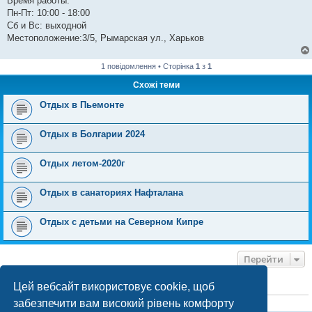
Время работы:
Пн-Пт: 10:00 - 18:00
Сб и Вс: выходной
Местоположение:3/5, Рымарская ул., Харьков
1 повідомлення • Сторінка
1
з
1
Схожі теми
Отдых в Пьемонте
Отдых в Болгарии 2024
Отдых летом-2020г
Отдых в санаториях Нафталана
Отдых с детьми на Северном Кипре
Перейти
Цей вебсайт використовує cookie, щоб
ХТО ЗАРАЗ ОНЛАЙН
забезпечити вам високий рівень комфорту
Зараз переглядають цей форум:
ClaudeBot [бот ШІ]
і 1 гість