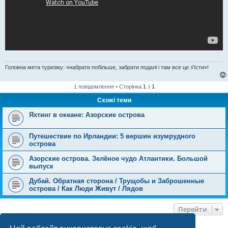
Головна мета туризму: «набрати побільше, забрати подалі і там все це з'їсти»!
1 повідомлення • Сторінка
1
з
1
Схожі теми
Яхтинг в океане: Азорские острова
Путешествие по Ирландии: 5 вершин изумрудного
острова
Азорские острова. Зелёное чудо Атлантики. Большой
выпуск
Дубай. Обратная сторона / Трущобы и Заброшенные
острова / Как Люди Живут / Лядов
Перейти