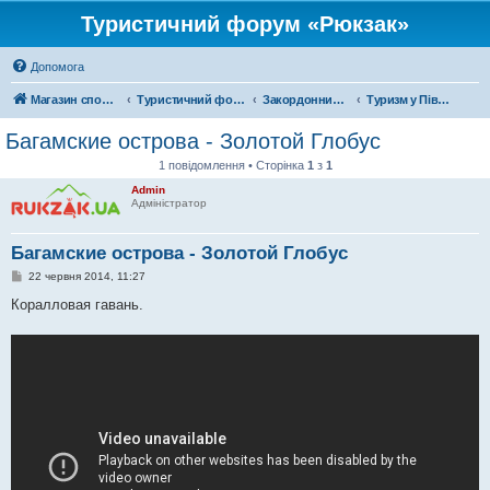
Туристичний форум «Рюкзак»
Допомога
Магазин спорядження
Туристичний форум «Рюкзак»
Закордонний туризм
Туризм у Північній Америці
Багамские острова - Золотой Глобус
1 повідомлення • Сторінка
1
з
1
Admin
Адміністратор
Багамские острова - Золотой Глобус
П
22 червня 2014, 11:27
о
в
Коралловая гавань.
і
д
о
м
л
е
н
н
я