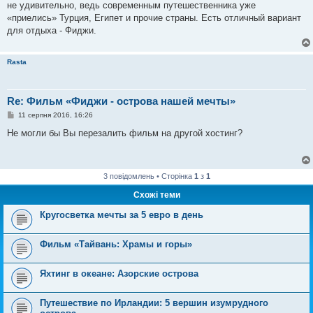
не удивительно, ведь современным путешественника уже
д
о
«приелись» Турция, Египет и прочие страны. Есть отличный вариант
м
для отдыха - Фиджи.
л
е
н
н
Rasta
я
Re: Фильм «Фиджи - острова нашей мечты»
П
11 серпня 2016, 16:26
о
в
Не могли бы Вы перезалить фильм на другой хостинг?
і
д
о
м
л
3 повідомлень • Сторінка
1
з
1
е
н
Схожі теми
н
я
Кругосветка мечты за 5 евро в день
Фильм «Тайвань: Храмы и горы»
Яхтинг в океане: Азорские острова
Путешествие по Ирландии: 5 вершин изумрудного