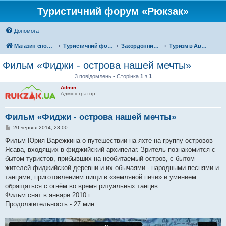
Туристичний форум «Рюкзак»
Допомога
Магазин спорядження
Туристичний форум «Рюкзак»
Закордонний туризм
Туризм в Австралії та Океанії
Фильм «Фиджи - острова нашей мечты»
3 повідомлень • Сторінка
1
з
1
Admin
Адміністратор
Фильм «Фиджи - острова нашей мечты»
П
20 червня 2014, 23:00
о
в
Фильм Юрия Варежкина о путешествии на яхте на группу островов
і
Ясава, входящих в фиджийский архипелаг. Зритель познакомится с
д
о
бытом туристов, прибывших на необитаемый остров, с бытом
м
жителей фиджийской деревни и их обычаями - народными песнями и
л
е
танцами, приготовлением пищи в «земляной печи» и умением
н
обращаться с огнём во время ритуальных танцев.
н
я
Фильм снят в январе 2010 г.
Продолжительность - 27 мин.