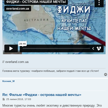
// overland.com.ua
Головна мета туризму: «набрати побільше, забрати подалі і там все це з'їсти»!
Ксения_М
Re: Фильм «Фиджи - острова нашей мечты»
П
25 липня 2016, 17:03
о
в
Многие туристы очень любят экзотику и девственную природу. Это
і