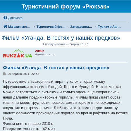
Туристичний форум «Рюкзак»
Допомога
Магазин спорядження
Туристичний форум «Рюкзак»
Закордонний туризм
Туризм в Африці
Фильм «Уганда. В гостях у наших предков»
1 повідомлення • Сторінка
1
з
1
Admin
Адміністратор
Фильм «Уганда. В гостях у наших предков»
П
20 червня 2014, 22:52
о
в
Путешествие в «затерянный мир» - уголок в горах между
і
африканскими странами Угандой, Конго и Руандой. В этих местах
д
о
можно встретиться с пигмеями и только здесь еще сохранились
м
наши дальние предки - горные гориллы. Фильм показывает образ
л
е
жизни пигмеев, трудности поисков семьи горилл в непроходимых
н
джунглях и встречу с ними. Любители экстрима по достоинству
н
я
оценят сложности прохождения порогов во время рафтинга на истоке
Нила.
Фильм снят в январе 2010 г.
Продолжительность - 42 мин.