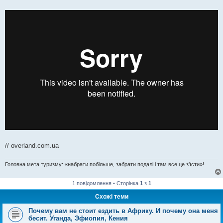
// overland.com.ua
Головна мета туризму: «набрати побільше, забрати подалі і там все це з'їсти»!
1 повідомлення • Сторінка
1
з
1
Схожі теми
Почему вам не стоит ездить в Африку. И почему она меня
бесит. Уганда, Эфиопия, Кения