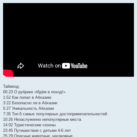
Таймкод:
00:23 О рубрике «Идём в поход!»
1:52 Как попал в Абхазию
3:22 Безопасно ли в Абхазии
5:27 Уникальность Абхазии
7:35 Топ-5 самых популярных достопримечательностей
10:26 Незаслуженно непопулярные места
14:02 Туристические сезоны
23:45 Путешествия с детьми 4-6 лет
25:29 Опасные животные, насекомые