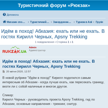
Туристичний форум «Рюкзак»
Допомога
Магазин спорядження
Туристичний форум «Рюкзак»
Закордонний туризм
Туризм в Азії
Грузія
Идём в поход! Абхазия: ехать или не ехать. В
гостях Кирилл Черных, Apsny Trekking
1 повідомлення • Сторінка
1
з
1
Admin
Адміністратор
Идём в поход! Абхазия: ехать или не ехать. В
гостях Кирилл Черных, Apsny Trekking
П
20 квітня 2020, 12:57
о
в
В новой рубрике "Идём в поход!" Кирилл поделился самым
і
интересным об Абхазии - когда лучше ехать, как пересекать границу,
д
о
везти ли с собой наличные и многое другое.
м
л
е
Спикер:
н
Кирилл Черных - руководитель проекта Apsny Trekking, гид по
н
я
Абхазии, основные направления - треккинг, скитур.