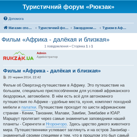
Туристичний форум «Рюкзак»
Допомога
Магазин спорядження
Туристичний форум «Рюкзак»
Закордонний туризм
Туризм в Африці
Фильм «Африка - далёкая и близкая»
1 повідомлення • Сторінка
1
з
1
Admin
Адміністратор
Фильм «Африка - далёкая и близкая»
П
20 червня 2014, 22:42
о
в
Фильм об Оверлэнд-путешествии в Африку. Это путешествие на
і
большом, специально приспособленном для условий африканского
д
о
бездорожья, автомобиле. В нём есть всё для автономного
м
путешествия по Африке - удобные места, кухня, комплект походной
л
е
мебели и
палатки
. Путешествие проходит по шести африканским
н
странам - Кении, Танзании, Малави, Замбии, Зимбабве и ЮАР.
н
я
Маршрут пролегает через самые знаменитые заповедники нашей
планеты - Серенгети и
Нгоронгоро
. Здесь царство дикого животного
мира. Путешественники успевают заглянуть и на остров Занзибар -
знаменитый своими специями и тем, что в прошлом это был самый