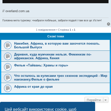
// overland.com.ua
Головна мета туризму: «набрати побільше, забрати подалі і там все це з'їсти»!
1 повідомлення • Сторінка
1
з
1
Схожі теми
Намибия. Африка, в которую вам захочется поехать.
Большой Выпуск
Деревня, куда мужчинам нельзя. Феминизм по-
африкански. Африка, Кения
Фильм «Тайвань: Храмы и горы»
Что осталось за кулисами трех сезонов экспедиций - Мир
наизнанку.Фильм о фильме
Африка от края до края
Перейти
Цей вебсайт використовує cookie, щоб
ХТО ЗАРАЗ ОНЛАЙН