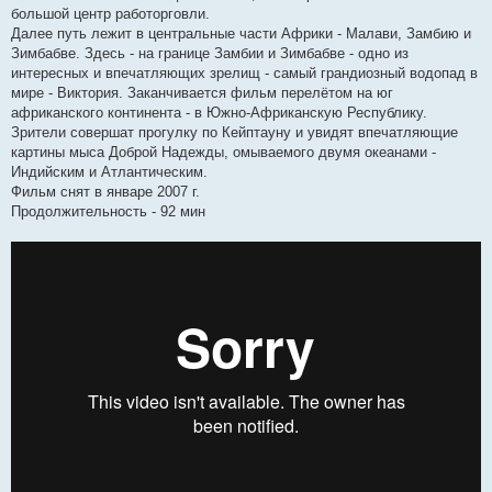
большой центр работорговли.
Далее путь лежит в центральные части Африки - Малави, Замбию и
Зимбабве. Здесь - на границе Замбии и Зимбабве - одно из
интересных и впечатляющих зрелищ - самый грандиозный водопад в
мире - Виктория. Заканчивается фильм перелётом на юг
африканского континента - в Южно-Африканскую Республику.
Зрители совершат прогулку по Кейптауну и увидят впечатляющие
картины мыса Доброй Надежды, омываемого двумя океанами -
Индийским и Атлантическим.
Фильм снят в январе 2007 г.
Продолжительность - 92 мин