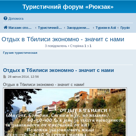
Туристичний форум «Рюкзак»
Допомога
Магазин спорядження
Туристичний форум «Рюкзак»
Закордонний туризм
Туризм в Азії
Грузія
Отдых в Тбилиси экономно - значит с нами
3 повідомлень • Сторінка
1
з
1
Грузия туристическая
Отдых в Тбилиси экономно - значит с нами
П
28 квітня 2014, 12:56
о
в
Отдых в Тбилиси экономно - значит с нами!
і
д
о
м
л
е
н
н
я