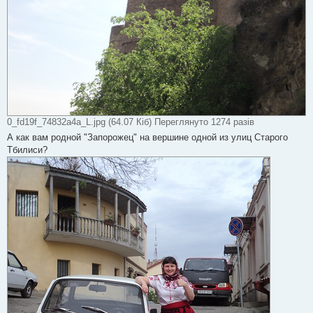
0_fd19f_74832a4a_L.jpg (64.07 Кіб) Переглянуто 1274 разів
А как вам родной "Запорожец" на вершине одной из улиц Старого
Тбилиси?