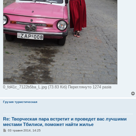
0_fd41c_7122b5ba_L.jpg (73.83 Кіб) Переглянуто 1274 разів
Грузия туристическая
Re: Творческая пара встретит и проведет вас лучшими
местами Тбилиси, поможет найти жилье
П
03 травня 2014, 14:25
о