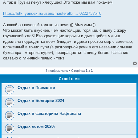
в
А так в Грузии пекут хлебушек! Это тоже мы вам покажем!
і
д
о
https://fotki.yandex.ru/users/masteratbi ... 022273?p=0
м
л
е
А какой он вкусный только из печи ))) Мммммм ))
н
Что может быть вкуснее, чем настоящий, горячий, с пылу с жару
н
я
грузинский хлеб! Его хрустящие корочки и дымящийся мякиш
идеально подходят ко всем блюдам, и даже простой сыр с зеленью,
вложенный в тонис пури (в разговорной речи в его названии слышна
буква «р» - «торнис пури»), превращается в пищу богов. Название
связано с глиняной печью - тонэ.
3 повідомлень • Сторінка
1
з
1
Схожі теми
Отдых в Пьемонте
Отдых в Болгарии 2024
Отдых в санаториях Нафталана
Отдых летом-2020г