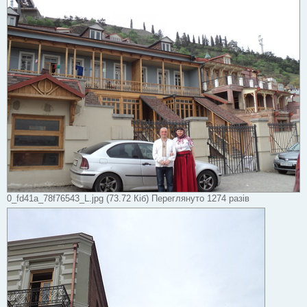
0_fd41a_78f76543_L.jpg (73.72 Кіб) Переглянуто 1274 разів