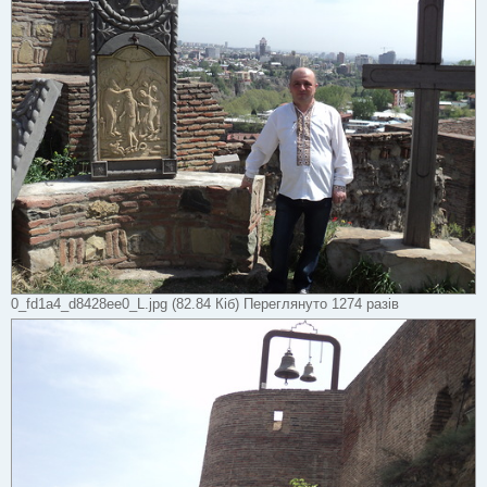
0_fd1a4_d8428ee0_L.jpg (82.84 Кіб) Переглянуто 1274 разів