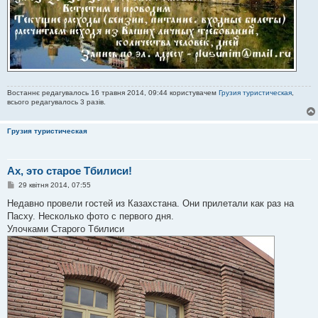
Востаннє редагувалось 16 травня 2014, 09:44 користувачем
Грузия туристическая
,
всього редагувалось 3 разів.
Грузия туристическая
Ах, это старое Тбилиси!
П
29 квітня 2014, 07:55
о
в
Недавно провели гостей из Казахстана. Они прилетали как раз на
і
Пасху. Несколько фото с первого дня.
д
о
Улочками Старого Тбилиси
м
л
е
н
н
я