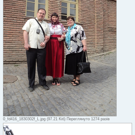
0_fd416_1830302f_L.jpg (97.21 Кіб) Переглянуто 1274 разів