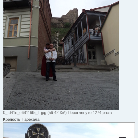
0_fd41e_c68116f5_L.jpg (56.42 Кіб) Переглянуто 1274 разів
Крепость Нарекала