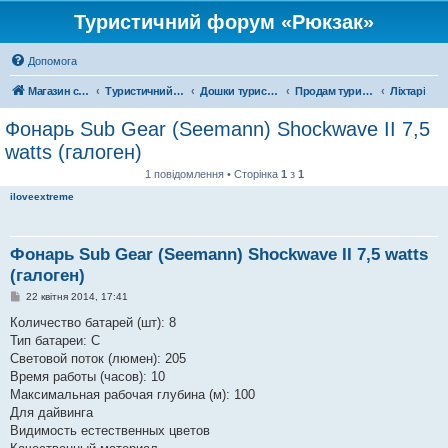
Туристичний форум «Рюкзак»
Допомога
Магазин спорядження
Туристичний форум «Рюкзак»
Дошки туристичних оголошень
Продам туристичне спорядження
Ліхтарі
Фонарь Sub Gear (Seemann) Shockwave II 7,5
watts (галоген)
1 повідомлення • Сторінка
1
з
1
iloveextreme
Фонарь Sub Gear (Seemann) Shockwave II 7,5 watts
(галоген)
П
22 квітня 2014, 17:41
о
в
Количество батарей (шт): 8
і
Тип батареи: С
д
о
Световой поток (люмен): 205
м
Время работы (часов): 10
л
е
Максимальная рабочая глубина (м): 100
н
Для дайвинга
н
я
Видимость естественных цветов