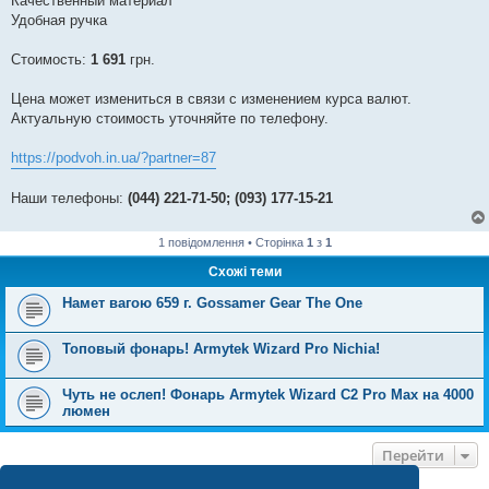
Качественный материал
Удобная ручка
Стоимость:
1 691
грн.
Цена может измениться в связи с изменением курса валют.
Актуальную стоимость уточняйте по телефону.
https://podvoh.in.ua/?partner=87
Наши телефоны:
(044) 221-71-50; (093) 177-15-21
1 повідомлення • Сторінка
1
з
1
Схожі теми
Намет вагою 659 г. Gossamer Gear The One
Топовый фонарь! Armytek Wizard Pro Nichia!
Чуть не ослеп! Фонарь Armytek Wizard C2 Pro Max на 4000
люмен
Перейти